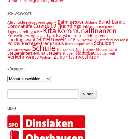
stefan.zimkeit@landtag.nrw.de
SCHLAGWORTE
Bahn
Bund-Länder
Betuwe
Altschulden
Bildung
Arbeit
Arbeitsmarkt
Covid-19
Flüchtlinge
Coronahilfe
Inklusion
Integration
Kita
Kommunalfinanzen
Jugendlandtag
Kibiz
Landtagsbesuch
Konsolidierung
Landtagsrede
Kultur
Mittelzuweisung
Landtagswahl
Nahverkehr
Personal
Osterfeld
Schulden
Rechtsextremismus
Polizei
Rechtspopulismus
Schule
Sicherheit
Sport
Steuerflucht
Schuldenbremse
Steuer
Städtebau
Steuerhinterziehung
Steuern
U3
Umwelt
Straßen
Zukunftsinvestition
Verkehr
WestLB
Wohnen
RÜCKBLICK
Rückblick
Suche
nach:
LINKS