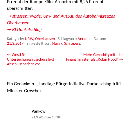
Prozent der Rampe Köln–Arnheim mit 8,25 Prozent
überschritten.
→ strassen.nrw.de: Um- und Ausbau des Autobahnkreuzes
Oberhausen
→ BI Dunkelschlag
Kategorie:
NRW
,
Oberhausen
· Schlagwort:
Verkehr
· Datum:
21.3.2017
·
Eingestellt von:
Harald Schrapers
.
Beitrags-Navigation
←
WestLB-
Mehr Gerechtigkeit: der
Untersuchungsausschuss legt
Finanzminister als „Robin Hood“
→
Abschlussbericht vor
Ein Gedanke zu „
Landtag: Bürgerinitiative Dunkelschlag trifft
Minister Groschek
“
Pankow
21.3.2017 um 18:38