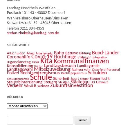
Landtag Nordrhein-Westfalen
Postfach 101143 · 40002 Düsseldorf
Wahlkreisbüro Oberhausen/Dinslaken
Schwartzstraße 52 · 46045 Oberhausen
Telefon 0211 884-4353
stefan.zimkeit@landtag.nrw.de
SCHLAGWORTE
Bahn
Bund-Länder
Betuwe
Altschulden
Bildung
Arbeit
Arbeitsmarkt
Covid-19
Flüchtlinge
Coronahilfe
Inklusion
Integration
Kita
Kommunalfinanzen
Jugendlandtag
Kibiz
Landtagsbesuch
Konsolidierung
Landtagsrede
Kultur
Mittelzuweisung
Landtagswahl
Nahverkehr
Personal
Osterfeld
Schulden
Rechtsextremismus
Polizei
Rechtspopulismus
Schule
Sicherheit
Sport
Steuerflucht
Schuldenbremse
Steuer
Städtebau
Steuerhinterziehung
Steuern
U3
Umwelt
Straßen
Zukunftsinvestition
Verkehr
WestLB
Wohnen
RÜCKBLICK
Rückblick
Suche
nach: