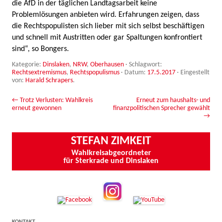
die AfD in der täglichen Landtagsarbeit keine
Problemlösungen anbieten wird. Erfahrungen zeigen, dass
die Rechtspopulisten sich lieber mit sich selbst beschäftigen
und schnell mit Austritten oder gar Spaltungen konfrontiert
sind“, so Bongers.
Kategorie:
Dinslaken
,
NRW
,
Oberhausen
· Schlagwort:
Rechtsextremismus
,
Rechtspopulismus
· Datum:
17.5.2017
·
Eingestellt
von:
Harald Schrapers
.
Beitrags-Navigation
←
Trotz Verlusten: Wahlkreis
Erneut zum haushalts- und
erneut gewonnen
finanzpolitischen Sprecher gewählt
→
STEFAN ZIMKEIT
Wahlkreisabgeordneter
für Sterkrade und Dinslaken
KONTAKT