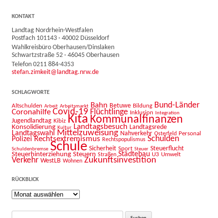
KONTAKT
Landtag Nordrhein-Westfalen
Postfach 101143 · 40002 Düsseldorf
Wahlkreisbüro Oberhausen/Dinslaken
Schwartzstraße 52 · 46045 Oberhausen
Telefon 0211 884-4353
stefan.zimkeit@landtag.nrw.de
SCHLAGWORTE
Bahn
Bund-Länder
Betuwe
Altschulden
Bildung
Arbeit
Arbeitsmarkt
Covid-19
Flüchtlinge
Coronahilfe
Inklusion
Integration
Kita
Kommunalfinanzen
Jugendlandtag
Kibiz
Landtagsbesuch
Konsolidierung
Landtagsrede
Kultur
Mittelzuweisung
Landtagswahl
Nahverkehr
Personal
Osterfeld
Schulden
Rechtsextremismus
Polizei
Rechtspopulismus
Schule
Sicherheit
Sport
Steuerflucht
Schuldenbremse
Steuer
Städtebau
Steuerhinterziehung
Steuern
U3
Umwelt
Straßen
Zukunftsinvestition
Verkehr
WestLB
Wohnen
RÜCKBLICK
Rückblick
Suche