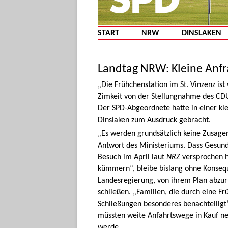
START
NRW
DINSLAKEN
Landtag NRW: Kleine Anfr
„Die Frühchenstation im St. Vinzenz ist
Zimkeit von der Stellungnahme des CD
Der SPD-Abgeordnete hatte in einer kle
Dinslaken zum Ausdruck gebracht.
„Es werden grundsätzlich keine Zusagen
Antwort des Ministeriums. Dass Gesund
Besuch im April laut
NRZ
versprochen ha
kümmern“, bleibe bislang ohne Konsequen
Landesregierung, von ihrem Plan abzur
schließen. „Familien, die durch eine F
Schließungen besonderes benachteiligt“,
müssten weite Anfahrtswege in Kauf neh
werde.