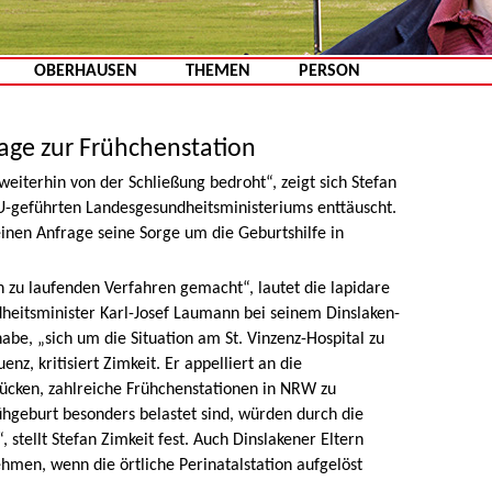
Zum Inhalt springen
OBERHAUSEN
THEMEN
PERSON
age zur Frühchenstation
 weiterhin von der Schließung bedroht“, zeigt sich Stefan
U-geführten Landesgesundheitsministeriums enttäuscht.
inen Anfrage seine Sorge um die Geburtshilfe in
 zu laufenden Verfahren gemacht“, lautet die lapidare
heitsminister Karl-Josef Laumann bei seinem Dinslaken-
be, „sich um die Situation am St. Vinzenz-Hospital zu
z, kritisiert Zimkeit. Er appelliert an die
ücken, zahlreiche Frühchenstationen in NRW zu
rühgeburt besonders belastet sind, würden durch die
 stellt Stefan Zimkeit fest. Auch Dinslakener Eltern
men, wenn die örtliche Perinatalstation aufgelöst