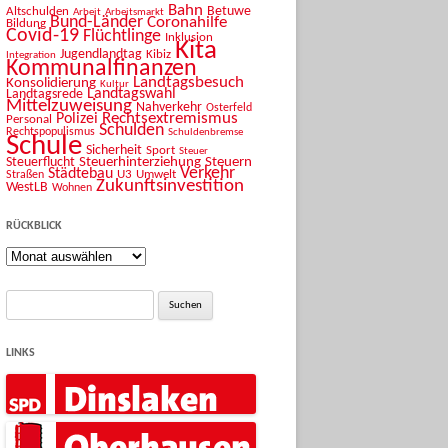
Bahn
Betuwe
Altschulden
Arbeit
Arbeitsmarkt
Bund-Länder
Coronahilfe
Bildung
Covid-19
Flüchtlinge
Inklusion
Kita
Jugendlandtag
Kibiz
Integration
Kommunalfinanzen
Landtagsbesuch
Konsolidierung
Kultur
Landtagswahl
Landtagsrede
Mittelzuweisung
Nahverkehr
Osterfeld
Rechtsextremismus
Polizei
Personal
Schulden
Rechtspopulismus
Schuldenbremse
Schule
Sicherheit
Sport
Steuer
Steuerhinterziehung
Steuern
Steuerflucht
Verkehr
Städtebau
U3
Umwelt
Straßen
Zukunftsinvestition
WestLB
Wohnen
RÜCKBLICK
Rückblick
Suche
nach:
LINKS