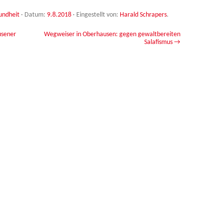
undheit
· Datum:
9.8.2018
·
Eingestellt von:
Harald Schrapers
.
usener
Wegweiser in Oberhausen: gegen gewaltbereiten
Salafismus
→