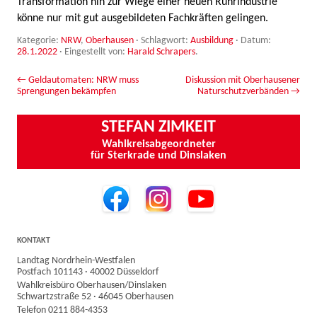
Transformation hin zur Wiege einer neuen Ruhrindustrie
könne nur mit gut ausgebildeten Fachkräften gelingen.
Kategorie:
NRW
,
Oberhausen
· Schlagwort:
Ausbildung
· Datum:
28.1.2022
·
Eingestellt von:
Harald Schrapers
.
Beitrags-Navigation
←
Geldautomaten: NRW muss
Diskussion mit Oberhausener
Sprengungen bekämpfen
Naturschutzverbänden
→
STEFAN ZIMKEIT
Wahlkreisabgeordneter
für Sterkrade und Dinslaken
KONTAKT
Landtag Nordrhein-Westfalen
Postfach 101143 · 40002 Düsseldorf
Wahlkreisbüro Oberhausen/Dinslaken
Schwartzstraße 52 · 46045 Oberhausen
Telefon 0211 884-4353