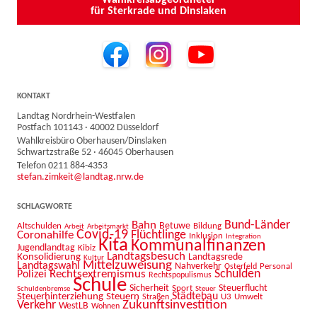
für Sterkrade und Dinslaken
KONTAKT
Landtag Nordrhein-Westfalen
Postfach 101143 · 40002 Düsseldorf
Wahlkreisbüro Oberhausen/Dinslaken
Schwartzstraße 52 · 46045 Oberhausen
Telefon 0211 884-4353
stefan.zimkeit@landtag.nrw.de
SCHLAGWORTE
Bahn
Bund-Länder
Betuwe
Altschulden
Bildung
Arbeit
Arbeitsmarkt
Covid-19
Flüchtlinge
Coronahilfe
Inklusion
Integration
Kita
Kommunalfinanzen
Jugendlandtag
Kibiz
Landtagsbesuch
Konsolidierung
Landtagsrede
Kultur
Mittelzuweisung
Landtagswahl
Nahverkehr
Personal
Osterfeld
Schulden
Rechtsextremismus
Polizei
Rechtspopulismus
Schule
Sicherheit
Sport
Steuerflucht
Schuldenbremse
Steuer
Städtebau
Steuerhinterziehung
Steuern
U3
Umwelt
Straßen
Zukunftsinvestition
Verkehr
WestLB
Wohnen