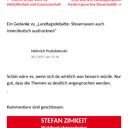
Beitrags-Navigation
←
Martin Schulz steht für
DGB und SPD-Landtagsfraktion
Weltoffenheit und Zusammenhalt
fordern gerechte Steuerpolitik
→
Ein Gedanke zu „
Landtagsdebatte: Steueroasen auch
innerdeutsch austrocknen
“
Heinrich Podobienski
26.1.2017 um 17:34
Schön wäre es, wenn sich da wirklich was bessern würde. Nur
gut, dass die Themen so deutlich angesprochen werden.
.
Kommentare sind geschlossen.
STEFAN ZIMKEIT
Wahlkreisabgeordneter