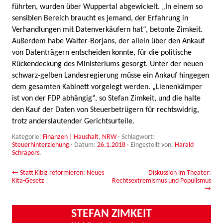
führten, wurden über Wuppertal abgewickelt. „In einem so
sensiblen Bereich braucht es jemand, der Erfahrung in
Verhandlungen mit Datenverkäufern hat“, betonte Zimkeit.
Außerdem habe Walter-Borjans, der allein über den Ankauf
von Datenträgern entscheiden konnte, für die politische
Rückendeckung des Ministeriums gesorgt. Unter der neuen
schwarz-gelben Landesregierung müsse ein Ankauf hingegen
dem gesamten Kabinett vorgelegt werden. „Lienenkämper
ist von der FDP abhängig“, so Stefan Zimkeit, und die halte
den Kauf der Daten von Steuerbetrügern für rechtswidrig,
trotz anderslautender Gerichtsurteile.
Kategorie:
Finanzen | Haushalt
,
NRW
· Schlagwort:
Steuerhinterziehung
· Datum:
26.1.2018
·
Eingestellt von:
Harald
Schrapers
.
Beitrags-Navigation
←
Statt Kibiz reformieren: Neues
Diskussion im Theater:
Kita-Gesetz
Rechtsextremismus und Populismus
→
STEFAN ZIMKEIT