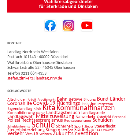
Wahlkreisabgeordneter
für Sterkrade und Dinslaken
KONTAKT
Landtag Nordrhein-Westfalen
Postfach 101143 · 40002 Düsseldorf
Wahlkreisbüro Oberhausen/Dinslaken
Schwartzstraße 52 · 46045 Oberhausen
Telefon 0211 884-4353
stefan.zimkeit@landtag.nrw.de
SCHLAGWORTE
Bahn
Bund-Länder
Betuwe
Altschulden
Bildung
Arbeit
Arbeitsmarkt
Covid-19
Flüchtlinge
Coronahilfe
Inklusion
Integration
Kita
Kommunalfinanzen
Jugendlandtag
Kibiz
Landtagsbesuch
Konsolidierung
Landtagsrede
Kultur
Mittelzuweisung
Landtagswahl
Nahverkehr
Personal
Osterfeld
Schulden
Rechtsextremismus
Polizei
Rechtspopulismus
Schule
Sicherheit
Sport
Steuerflucht
Schuldenbremse
Steuer
Städtebau
Steuerhinterziehung
Steuern
U3
Umwelt
Straßen
Zukunftsinvestition
Verkehr
WestLB
Wohnen