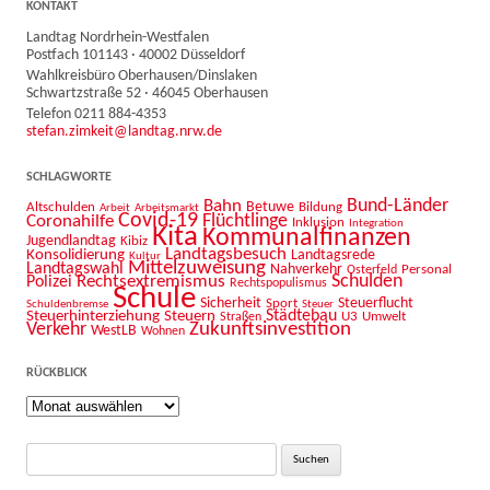
KONTAKT
Landtag Nordrhein-Westfalen
Postfach 101143 · 40002 Düsseldorf
Wahlkreisbüro Oberhausen/Dinslaken
Schwartzstraße 52 · 46045 Oberhausen
Telefon 0211 884-4353
stefan.zimkeit@landtag.nrw.de
SCHLAGWORTE
Bahn
Bund-Länder
Betuwe
Altschulden
Bildung
Arbeit
Arbeitsmarkt
Covid-19
Flüchtlinge
Coronahilfe
Inklusion
Integration
Kita
Kommunalfinanzen
Jugendlandtag
Kibiz
Landtagsbesuch
Konsolidierung
Landtagsrede
Kultur
Mittelzuweisung
Landtagswahl
Nahverkehr
Personal
Osterfeld
Schulden
Rechtsextremismus
Polizei
Rechtspopulismus
Schule
Sicherheit
Sport
Steuerflucht
Schuldenbremse
Steuer
Städtebau
Steuerhinterziehung
Steuern
U3
Umwelt
Straßen
Zukunftsinvestition
Verkehr
WestLB
Wohnen
RÜCKBLICK
Rückblick
Suche
nach: