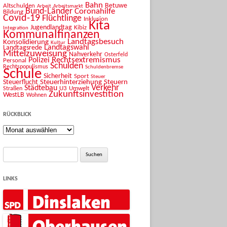
Bahn
Betuwe
Altschulden
Arbeit
Arbeitsmarkt
Bund-Länder
Coronahilfe
Bildung
Covid-19
Flüchtlinge
Inklusion
Kita
Jugendlandtag
Kibiz
Integration
Kommunalfinanzen
Landtagsbesuch
Konsolidierung
Kultur
Landtagswahl
Landtagsrede
Mittelzuweisung
Nahverkehr
Osterfeld
Rechtsextremismus
Polizei
Personal
Schulden
Rechtspopulismus
Schuldenbremse
Schule
Sicherheit
Sport
Steuer
Steuerhinterziehung
Steuern
Steuerflucht
Verkehr
Städtebau
U3
Umwelt
Straßen
Zukunftsinvestition
WestLB
Wohnen
RÜCKBLICK
Rückblick
Suche
nach:
LINKS