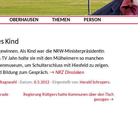
Zum Inhalt springen
OBERHAUSEN
THEMEN
PERSON
s Kind
 gewinnen. Als Kind war die NRW-Ministerpräsidentin
m TV Jahn holte sie mit den Mülheimern so manchen
lenmuseum, um Schulterschluss mit Hiesfeld zu zeigen.
nd Bildung zum Gespräch.
→
NRZ Dinslaken
dtagswahl
· Datum:
6.5.2012
·
Eingestellt von:
Harald Schrapers
.
krade
Regierung Rüttgers hatte Kommunen über den Tisch
gezogen
→