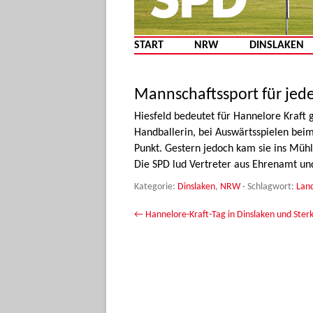
START
NRW
DINSLAKEN
Mannschaftssport für jede
Hiesfeld bedeutet für Hannelore Kraft
Handballerin, bei Auswärtsspielen bei
Punkt. Gestern jedoch kam sie ins Müh
Die SPD lud Vertreter aus Ehrenamt u
Kategorie:
Dinslaken
,
NRW
· Schlagwort:
Lan
Beitrags-Navigation
←
Hannelore-Kraft-Tag in Dinslaken und Ster