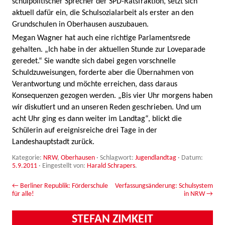
schulpolitischer Sprecher der SPD-Ratsfraktion, setzt sich
aktuell dafür ein, die Schulsozialarbeit als erster an den
Grundschulen in Oberhausen auszubauen.
Megan Wagner hat auch eine richtige Parlamentsrede
gehalten. „Ich habe in der aktuellen Stunde zur Loveparade
geredet.“ Sie wandte sich dabei gegen vorschnelle
Schuldzuweisungen, forderte aber die Übernahmen von
Verantwortung und möchte erreichen, dass daraus
Konsequenzen gezogen werden. „Bis vier Uhr morgens haben
wir diskutiert und an unseren Reden geschrieben. Und um
acht Uhr ging es dann weiter im Landtag“, blickt die
Schülerin auf ereignisreiche drei Tage in der
Landeshauptstadt zurück.
Kategorie:
NRW
,
Oberhausen
· Schlagwort:
Jugendlandtag
· Datum:
5.9.2011
·
Eingestellt von:
Harald Schrapers
.
Beitrags-Navigation
←
Berliner Republik: Förderschule
Verfassungsänderung: Schulsystem
für alle!
in NRW
→
STEFAN ZIMKEIT