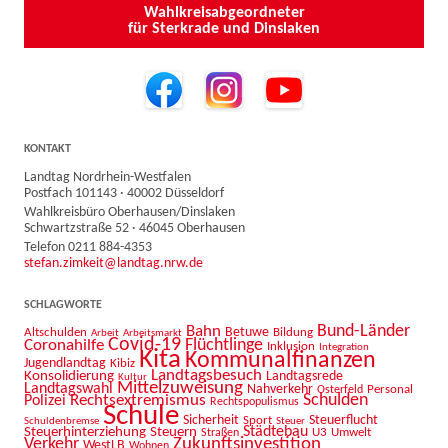
Wahlkreisabgeordneter
für Sterkrade und Dinslaken
KONTAKT
Landtag Nordrhein-Westfalen
Postfach 101143 · 40002 Düsseldorf
Wahlkreisbüro Oberhausen/Dinslaken
Schwartzstraße 52 · 46045 Oberhausen
Telefon 0211 884-4353
stefan.zimkeit@landtag.nrw.de
SCHLAGWORTE
Bahn
Bund-Länder
Betuwe
Altschulden
Bildung
Arbeit
Arbeitsmarkt
Covid-19
Flüchtlinge
Coronahilfe
Inklusion
Integration
Kita
Kommunalfinanzen
Jugendlandtag
Kibiz
Landtagsbesuch
Konsolidierung
Landtagsrede
Kultur
Mittelzuweisung
Landtagswahl
Nahverkehr
Personal
Osterfeld
Schulden
Rechtsextremismus
Polizei
Rechtspopulismus
Schule
Sicherheit
Sport
Steuerflucht
Schuldenbremse
Steuer
Städtebau
Steuerhinterziehung
Steuern
U3
Umwelt
Straßen
Zukunftsinvestition
Verkehr
WestLB
Wohnen