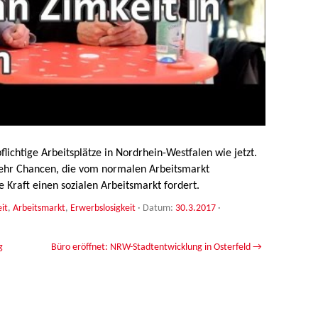
flichtige Arbeitsplätze in Nordrhein-Westfalen wie jetzt.
ehr Chancen, die vom normalen Arbeitsmarkt
 Kraft einen sozialen Arbeitsmarkt fordert.
it
,
Arbeitsmarkt
,
Erwerbslosigkeit
· Datum:
30.3.2017
·
g
Büro eröffnet: NRW-Stadtentwicklung in Osterfeld
→