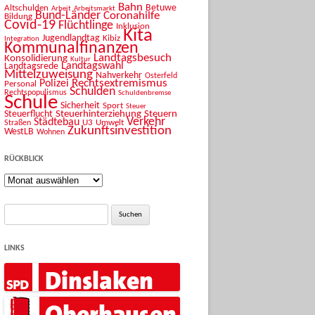
Bahn
Betuwe
Altschulden
Arbeit
Arbeitsmarkt
Bund-Länder
Coronahilfe
Bildung
Covid-19
Flüchtlinge
Inklusion
Kita
Jugendlandtag
Kibiz
Integration
Kommunalfinanzen
Landtagsbesuch
Konsolidierung
Kultur
Landtagswahl
Landtagsrede
Mittelzuweisung
Nahverkehr
Osterfeld
Rechtsextremismus
Polizei
Personal
Schulden
Rechtspopulismus
Schuldenbremse
Schule
Sicherheit
Sport
Steuer
Steuerhinterziehung
Steuern
Steuerflucht
Verkehr
Städtebau
U3
Umwelt
Straßen
Zukunftsinvestition
WestLB
Wohnen
RÜCKBLICK
Rückblick
Suche
nach:
LINKS