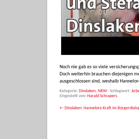
Noch nie gab es so viele versicherungsp
Doch weiterhin brauchen diejenigen m
ausgeschlossen sind, weshalb Hannelore
Kategorie:
Dinslaken
,
NRW
· Schlagwort:
Arbe
Eingestellt von:
Harald Schrapers
.
Beitrags-Navigation
←
Dinslaken: Hannelore Kraft im Bürgerdialo