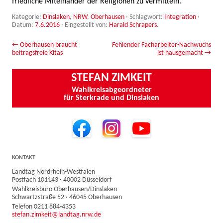
friedliche Miteinander der Religionen zu vermitteln.
Kategorie:
Dinslaken
,
NRW
,
Oberhausen
· Schlagwort:
Integration
·
Datum:
7.6.2016
·
Eingestellt von:
Harald Schrapers
.
Beitrags-Navigation
←
Oberhausen braucht
Fehlender Facharbeiter-Nachwuchs
beitragsfreie Kitas
ist hausgemacht
→
STEFAN ZIMKEIT
Wahlkreisabgeordneter
für Sterkrade und Dinslaken
KONTAKT
Landtag Nordrhein-Westfalen
Postfach 101143 · 40002 Düsseldorf
Wahlkreisbüro Oberhausen/Dinslaken
Schwartzstraße 52 · 46045 Oberhausen
Telefon 0211 884-4353
stefan.zimkeit@landtag.nrw.de