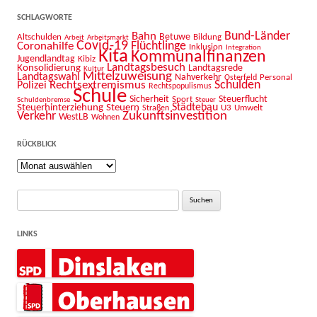
SCHLAGWORTE
Bahn
Bund-Länder
Betuwe
Altschulden
Bildung
Arbeit
Arbeitsmarkt
Covid-19
Flüchtlinge
Coronahilfe
Inklusion
Integration
Kita
Kommunalfinanzen
Jugendlandtag
Kibiz
Landtagsbesuch
Konsolidierung
Landtagsrede
Kultur
Mittelzuweisung
Landtagswahl
Nahverkehr
Personal
Osterfeld
Schulden
Rechtsextremismus
Polizei
Rechtspopulismus
Schule
Sicherheit
Sport
Steuerflucht
Schuldenbremse
Steuer
Städtebau
Steuerhinterziehung
Steuern
U3
Umwelt
Straßen
Zukunftsinvestition
Verkehr
WestLB
Wohnen
RÜCKBLICK
Rückblick
Suche
nach:
LINKS