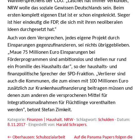
Wahlversprechens der CDU. „Laschet hat immer verkündet,
NRW wolle das soziale Gewissen Deutschlands sein. Beim
ersten komplett eigenen Etat ist er schon eingeknickt. Sieger
ist hier eindeutig die FDP, die sich mit ihren neoliberalen
Ideen durchgesetzt hat.“
Auch von dem Versprechen, jedes eigene Projekt durch
Einsparungen gegenzufinanzieren, sei nichts übriggeblieben.
„Maue 75 Millionen Euro Einsparungen bei
Förderprogrammen sind ambitionslos und stellen nur rund
ein Promille des Haushalts dar“, so der haushalts- und
finanzpolitische Sprecher der SPD-Fraktion. „Verlierer sind
auch die Kommunen, die zum einen mit 100 Millionen Euro
zusätzlich zur Krankenhausfinanzierung beitragen müssen und
denen zum anderen die versprochenen Mittel für
Integrationsmaßnahmen für Flüchtlinge vorenthalten
werden“, betont Stefan Zimkeit.
Kategorie:
Finanzen | Haushalt
,
NRW
· Schlagwort:
Schulden
· Datum:
8.11.2017
·
Eingestellt von:
Harald Schrapers
.
Beitrags-Navigation
←
Oberhausen: Schulsozialarbeit
Auf die Panama Papers folgen die