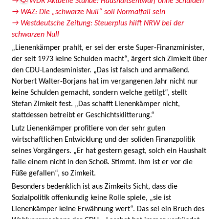
→
WDR Aktuelle Stunde: Haushaltsentwurf ohne Schulden
→ WAZ: Die „schwarze Null“ soll Normalfall sein
→ Westdeutsche Zeitung: Steuerplus hilft NRW bei der
schwarzen Null
„Lienenkämper prahlt, er sei der erste Super-Finanzminister,
der seit 1973 keine Schulden macht“, ärgert sich Zimkeit über
den CDU-Landesminister. „Das ist falsch und anmaßend.
Norbert Walter-Borjans hat im vergangenen Jahr nicht nur
keine Schulden gemacht, sondern welche getilgt“, stellt
Stefan Zimkeit fest. „Das schafft Lienenkämper nicht,
stattdessen betreibt er Geschichtsklitterung.“
Lutz Lienenkämper profitiere von der sehr guten
wirtschaftlichen Entwicklung und der soliden Finanzpolitik
seines Vorgängers. „Er hat gestern gesagt, solch ein Haushalt
falle einem nicht in den Schoß. Stimmt. Ihm ist er vor die
Füße gefallen“, so Zimkeit.
Besonders bedenklich ist aus Zimkeits Sicht, dass die
Sozialpolitik offenkundig keine Rolle spiele, „sie ist
Lienenkämper keine Erwähnung wert“. Das sei ein Bruch des