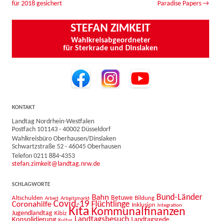
für 2018 gesichert
Paradise Papers
→
STEFAN ZIMKEIT
Wahlkreisabgeordneter
für Sterkrade und Dinslaken
KONTAKT
Landtag Nordrhein-Westfalen
Postfach 101143 · 40002 Düsseldorf
Wahlkreisbüro Oberhausen/Dinslaken
Schwartzstraße 52 · 46045 Oberhausen
Telefon 0211 884-4353
stefan.zimkeit@landtag.nrw.de
SCHLAGWORTE
Bahn
Bund-Länder
Betuwe
Altschulden
Bildung
Arbeit
Arbeitsmarkt
Covid-19
Flüchtlinge
Coronahilfe
Inklusion
Integration
Kita
Kommunalfinanzen
Jugendlandtag
Kibiz
Landtagsbesuch
Konsolidierung
Landtagsrede
Kultur