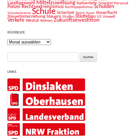
Mittelzuweisung
Landtagswahl
Nahverkehr
Personal
Osterfeld
Schulden
Rechtsextremismus
Polizei
Rechtspopulismus
Schule
Sicherheit
Sport
Steuerflucht
Schuldenbremse
Steuer
Städtebau
Steuerhinterziehung
Steuern
U3
Umwelt
Straßen
Zukunftsinvestition
Verkehr
WestLB
Wohnen
RÜCKBLICK
Rückblick
Suche
nach:
LINKS