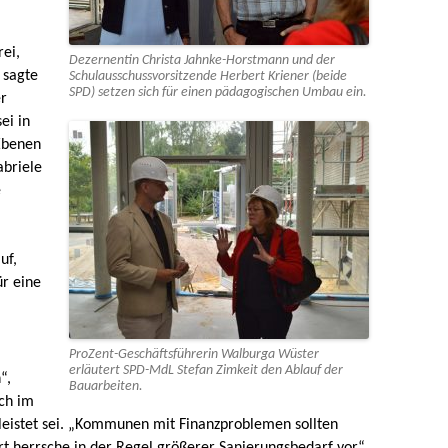
rei,
Dezernentin Christa Jahnke-Horstmann und der
 sagte
Schulausschussvorsitzende Herbert Kriener (beide
SPD) setzen sich für einen pädagogischen Umbau ein.
er
ei in
Ebenen
abriele
e
uf,
r eine
ProZent-Geschäftsführerin Walburga Wüster
erläutert SPD-MdL Stefan Zimkeit den Ablauf der
“,
Bauarbeiten.
uch im
istet sei. „Kommunen mit Finanzproblemen sollten
herrsche in der Regel größerer Sanierungsbedarf vor“,