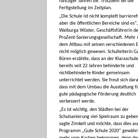
fünfziger Jahren sie. Trotzdem sei die
Fertigstellung im Zeitplan.
„Die Schule ist nicht komplett barrieref
aber die öffentlichen Bereiche sind es“,
Walburga Wüster, Geschäftsführerin d
ProZent-Sanierungsgesellschaft. Mehr s
dem Altbau mit seinen verschiedenen 
nicht möglich gewesen. Schulleiterin G
Büren erzählte, dass an der Klaraschul
bereits seit 22 Jahren behinderte und
nichtbehinderte Kinder gemeinsam
unterrichtet werden. Sie freut sich dara
dass mit dem Umbau die Ausstattung fü
gute pädagogische Förderung deutlich
verbessert werde.
„Es ist wichtig, den Städten bei der
Schulsanierung viel Spielraum zu geben
sagte Zimkeit und möchte, dass dies a
Programm „Gute Schule 2020“ gewährle
mehr vom Kuchen bekommen, denn dort 