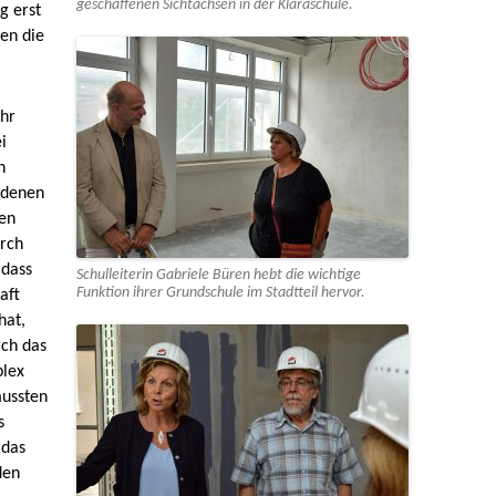
geschaffenen Sichtachsen in der Klaraschule.
g erst
ien die
ehr
i
n
 denen
ben
urch
 dass
Schulleiterin Gabriele Büren hebt die wichtige
Funktion ihrer Grundschule im Stadtteil hervor.
aft
hat,
rch das
plex
mussten
s
 das
den