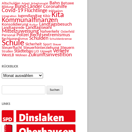
Bahn
Betuwe
Altschulden
Arbeit
Arbeitsmarkt
Bund-Länder
Coronahilfe
Bildung
Covid-19
Flüchtlinge
Inklusion
Kita
Jugendlandtag
Kibiz
Integration
Kommunalfinanzen
Landtagsbesuch
Konsolidierung
Kultur
Landtagswahl
Landtagsrede
Mittelzuweisung
Nahverkehr
Osterfeld
Rechtsextremismus
Polizei
Personal
Schulden
Rechtspopulismus
Schuldenbremse
Schule
Sicherheit
Sport
Steuer
Steuerhinterziehung
Steuern
Steuerflucht
Verkehr
Städtebau
U3
Umwelt
Straßen
Zukunftsinvestition
WestLB
Wohnen
RÜCKBLICK
Rückblick
Suche
nach:
LINKS