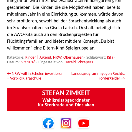
Integration wird im Schwarzwaldstraßen-Kindergarten groß
geschrieben. Die Kinder, die die Möglichkeit haben, bereits
mit einem Jahr in eine Einrichtung zu kommen, würde davon
sehr profitieren, sowohl bei der Sprachentwicklung als auch
im Sozialverhalten, so Gisela Larisch. Deshalb beteiligt sich
die AWO-Kita auch an den Brückenprojekten für
Flüchtlingsfamilien und bietet mit dem Konzept „Du bist
willkommen“ eine Eltern-Kind-Spielgruppe an.
Kategorie:
Kinder | Jugend
,
NRW
,
Oberhausen
· Schlagwort:
Kita
·
Datum:
5.9.2016
·
Eingestellt von:
Harald Schrapers
.
Beitrags-Navigation
←
NRW will in Schulen investieren
Landesprogramm gegen Rechts:
– Vorbild Klaraschule
Fördergelder
→
STEFAN ZIMKEIT
Wahlkreisabgeordneter
für Sterkrade und Dinslaken