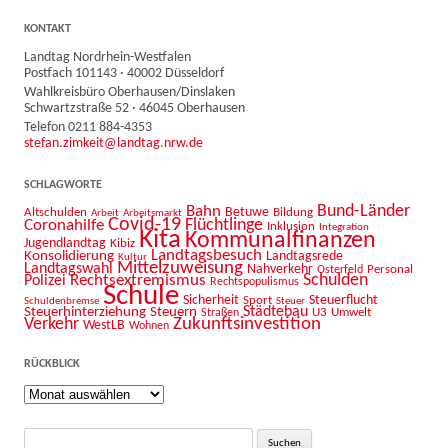
KONTAKT
Landtag Nordrhein-Westfalen
Postfach 101143 · 40002 Düsseldorf
Wahlkreisbüro Oberhausen/Dinslaken
Schwartzstraße 52 · 46045 Oberhausen
Telefon 0211 884-4353
stefan.zimkeit@landtag.nrw.de
SCHLAGWORTE
Bahn
Bund-Länder
Betuwe
Altschulden
Bildung
Arbeit
Arbeitsmarkt
Covid-19
Flüchtlinge
Coronahilfe
Inklusion
Integration
Kita
Kommunalfinanzen
Jugendlandtag
Kibiz
Landtagsbesuch
Konsolidierung
Landtagsrede
Kultur
Mittelzuweisung
Landtagswahl
Nahverkehr
Personal
Osterfeld
Schulden
Rechtsextremismus
Polizei
Rechtspopulismus
Schule
Sicherheit
Sport
Steuerflucht
Schuldenbremse
Steuer
Städtebau
Steuerhinterziehung
Steuern
U3
Umwelt
Straßen
Zukunftsinvestition
Verkehr
WestLB
Wohnen
RÜCKBLICK
Rückblick
Suche