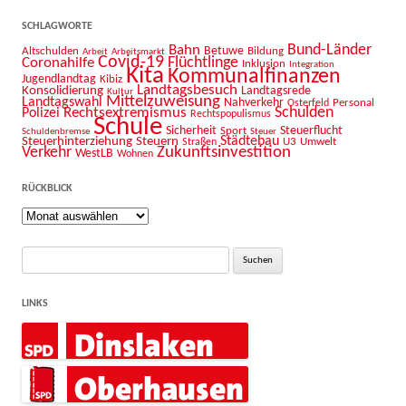
SCHLAGWORTE
Bahn
Bund-Länder
Betuwe
Altschulden
Bildung
Arbeit
Arbeitsmarkt
Covid-19
Flüchtlinge
Coronahilfe
Inklusion
Integration
Kita
Kommunalfinanzen
Jugendlandtag
Kibiz
Landtagsbesuch
Konsolidierung
Landtagsrede
Kultur
Mittelzuweisung
Landtagswahl
Nahverkehr
Personal
Osterfeld
Schulden
Rechtsextremismus
Polizei
Rechtspopulismus
Schule
Sicherheit
Sport
Steuerflucht
Schuldenbremse
Steuer
Städtebau
Steuerhinterziehung
Steuern
U3
Umwelt
Straßen
Zukunftsinvestition
Verkehr
WestLB
Wohnen
RÜCKBLICK
Rückblick
Suche
nach:
LINKS