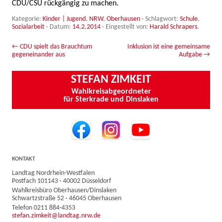
CDU/CSU rückgängig zu machen.
Kategorie:
Kinder | Jugend
,
NRW
,
Oberhausen
· Schlagwort:
Schule
,
Sozialarbeit
· Datum:
14.2.2014
·
Eingestellt von:
Harald Schrapers
.
Beitrags-Navigation
←
CDU spielt das Brauchtum
Inklusion ist eine gemeinsame
gegeneinander aus
Aufgabe
→
STEFAN ZIMKEIT
Wahlkreisabgeordneter
für Sterkrade und Dinslaken
KONTAKT
Landtag Nordrhein-Westfalen
Postfach 101143 · 40002 Düsseldorf
Wahlkreisbüro Oberhausen/Dinslaken
Schwartzstraße 52 · 46045 Oberhausen
Telefon 0211 884-4353
stefan.zimkeit@landtag.nrw.de