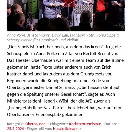
Anna Polke, Jens Schnarre, David Lau, Franziska Roth, Ronja Oppelt:
Schauspielende für Demokratie und Vielfalt.
„Der Schoß ist fruchtbar noch, aus dem das kroch“, trug die
Schauspielerin Anna Polke ein Zitat von Bertolt Brecht vor.
Das Theater Oberhausen war mit einem Team auf die Bühne
gekommen, hatte Texte unter anderem auch von Erich
Kästner dabei und las zudem aus dem Grundgesetz vor.
Begonnen wurde die Kundgebung mit einer Rede von
Oberbürgermeister Daniel Schranz. „Oberhausen steht auf
gegen die Spaltung unserer Gesellschaft“, sagte er. Auch
Ministerpräsident Hendrik Wüst, der die AfD zuvor als
„brandgefährliche Nazi-Partei“ bezeichnet hat, war auf den
Oberhausener Friedensplatz gekommen.
Kategorie:
Oberhausen
· Schlagwort:
Rechtsextremismus
· Datum:
25.1.2024
·
Eingestellt von:
Harald Schrapers
.