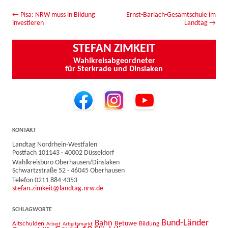
Beitrags-Navigation
←
Pisa: NRW muss in Bildung
Ernst-Barlach-Gesamtschule im
investieren
Landtag
→
STEFAN ZIMKEIT
Wahlkreisabgeordneter
für Sterkrade und Dinslaken
KONTAKT
Landtag Nordrhein-Westfalen
Postfach 101143 · 40002 Düsseldorf
Wahlkreisbüro Oberhausen/Dinslaken
Schwartzstraße 52 · 46045 Oberhausen
Telefon 0211 884-4353
stefan.zimkeit@landtag.nrw.de
SCHLAGWORTE
Bahn
Bund-Länder
Betuwe
Altschulden
Bildung
Arbeit
Arbeitsmarkt