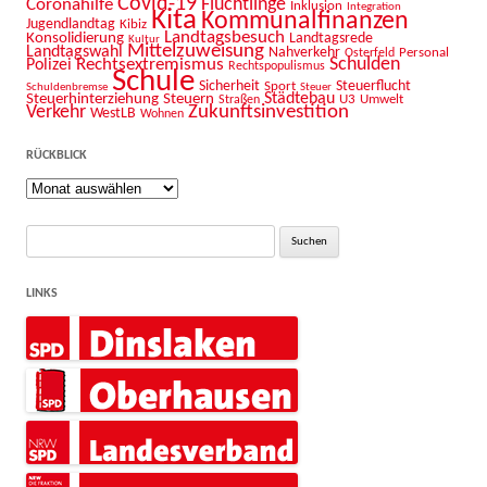
Covid-19
Flüchtlinge
Coronahilfe
Inklusion
Integration
Kita
Kommunalfinanzen
Jugendlandtag
Kibiz
Landtagsbesuch
Konsolidierung
Landtagsrede
Kultur
Mittelzuweisung
Landtagswahl
Nahverkehr
Personal
Osterfeld
Schulden
Rechtsextremismus
Polizei
Rechtspopulismus
Schule
Sicherheit
Sport
Steuerflucht
Schuldenbremse
Steuer
Städtebau
Steuerhinterziehung
Steuern
U3
Umwelt
Straßen
Zukunftsinvestition
Verkehr
WestLB
Wohnen
RÜCKBLICK
Rückblick
Suche
nach:
LINKS