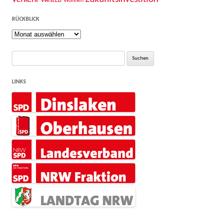
WestLB
Wohnen
RÜCKBLICK
Rückblick
Suche
nach:
LINKS