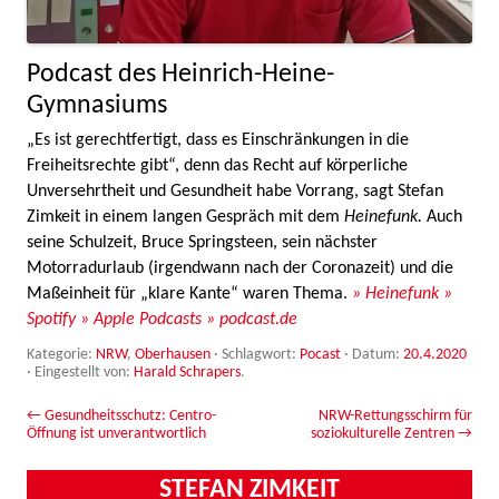
Podcast des Heinrich-Heine-
Gymnasiums
„Es ist gerechtfertigt, dass es Einschränkungen in die
Freiheitsrechte gibt“, denn das Recht auf körperliche
Unversehrtheit und Gesundheit habe Vorrang, sagt Stefan
Zimkeit in einem langen Gespräch mit dem
Heinefunk.
Auch
seine Schulzeit, Bruce Springsteen, sein nächster
Motorradurlaub (irgendwann nach der Coronazeit) und die
Maßeinheit für „klare Kante“ waren Thema.
» Heinefunk
»
Spotify
» Apple Podcasts
» podcast.de
Kategorie:
NRW
,
Oberhausen
· Schlagwort:
Pocast
· Datum:
20.4.2020
·
Eingestellt von:
Harald Schrapers
.
Beitrags-Navigation
←
Gesundheitsschutz: Centro-
NRW-Rettungsschirm für
Öffnung ist unverantwortlich
soziokulturelle Zentren
→
STEFAN ZIMKEIT