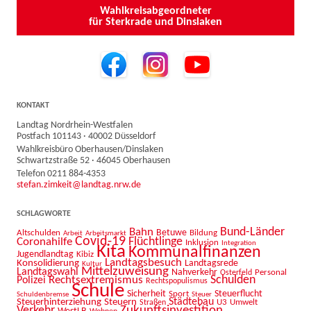
Wahlkreisabgeordneter
für Sterkrade und Dinslaken
KONTAKT
Landtag Nordrhein-Westfalen
Postfach 101143 · 40002 Düsseldorf
Wahlkreisbüro Oberhausen/Dinslaken
Schwartzstraße 52 · 46045 Oberhausen
Telefon 0211 884-4353
stefan.zimkeit@landtag.nrw.de
SCHLAGWORTE
Bahn
Bund-Länder
Betuwe
Altschulden
Bildung
Arbeit
Arbeitsmarkt
Covid-19
Flüchtlinge
Coronahilfe
Inklusion
Integration
Kita
Kommunalfinanzen
Jugendlandtag
Kibiz
Landtagsbesuch
Konsolidierung
Landtagsrede
Kultur
Mittelzuweisung
Landtagswahl
Nahverkehr
Personal
Osterfeld
Schulden
Rechtsextremismus
Polizei
Rechtspopulismus
Schule
Sicherheit
Sport
Steuerflucht
Schuldenbremse
Steuer
Städtebau
Steuerhinterziehung
Steuern
U3
Umwelt
Straßen
Zukunftsinvestition
Verkehr