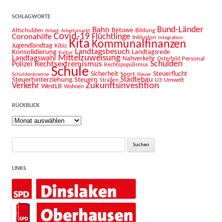
SCHLAGWORTE
Bahn
Bund-Länder
Betuwe
Altschulden
Bildung
Arbeit
Arbeitsmarkt
Covid-19
Flüchtlinge
Coronahilfe
Inklusion
Integration
Kita
Kommunalfinanzen
Jugendlandtag
Kibiz
Landtagsbesuch
Konsolidierung
Landtagsrede
Kultur
Mittelzuweisung
Landtagswahl
Nahverkehr
Personal
Osterfeld
Schulden
Rechtsextremismus
Polizei
Rechtspopulismus
Schule
Sicherheit
Sport
Steuerflucht
Schuldenbremse
Steuer
Städtebau
Steuerhinterziehung
Steuern
U3
Umwelt
Straßen
Zukunftsinvestition
Verkehr
WestLB
Wohnen
RÜCKBLICK
Rückblick
Suche
nach:
LINKS