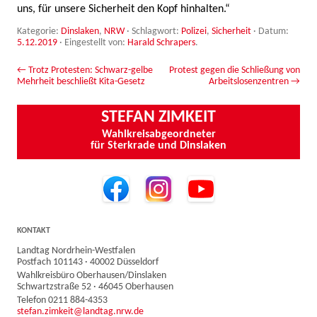
uns, für unsere Sicherheit den Kopf hinhalten.“
Kategorie:
Dinslaken
,
NRW
· Schlagwort:
Polizei
,
Sicherheit
· Datum:
5.12.2019
·
Eingestellt von:
Harald Schrapers
.
Beitrags-Navigation
←
Trotz Protesten: Schwarz-gelbe
Protest gegen die Schließung von
Mehrheit beschließt Kita-Gesetz
Arbeitslosenzentren
→
STEFAN ZIMKEIT
Wahlkreisabgeordneter
für Sterkrade und Dinslaken
KONTAKT
Landtag Nordrhein-Westfalen
Postfach 101143 · 40002 Düsseldorf
Wahlkreisbüro Oberhausen/Dinslaken
Schwartzstraße 52 · 46045 Oberhausen
Telefon 0211 884-4353
stefan.zimkeit@landtag.nrw.de