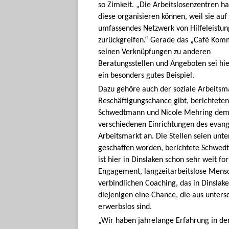
so Zimkeit. „Die Arbeitslosenzentren h
diese organisieren können, weil sie auf
umfassendes Netzwerk von Hilfeleistu
zurückgreifen.“ Gerade das „Café Kom
seinen Verknüpfungen zu anderen
Beratungsstellen und Angeboten sei hie
ein besonders gutes Beispiel.
Dazu gehöre auch der soziale Arbeitsm
Beschäftigungschance gibt, berichtete
Schwedtmann und Nicole Mehring dem L
verschiedenen Einrichtungen des evange
Arbeitsmarkt an. Die Stellen seien unt
geschaffen worden, berichtete Schwedt
ist hier in Dinslaken schon sehr weit fo
Engagement, langzeitarbeitslose Mensc
verbindlichen Coaching, das in Dinsla
diejenigen eine Chance, die aus unter
erwerbslos sind.
„Wir haben jahrelange Erfahrung in der