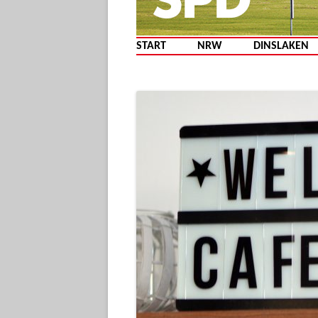
START
NRW
DINSLAKEN