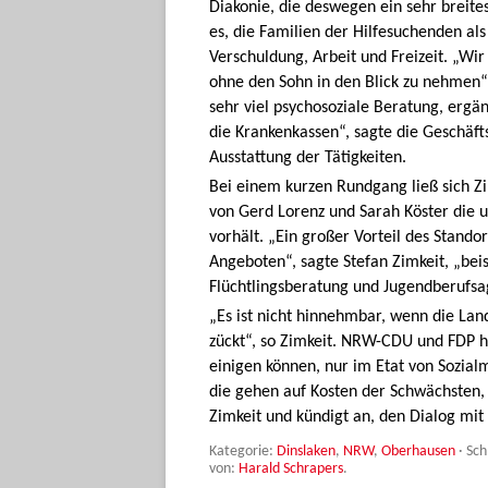
Diakonie, die deswegen ein sehr breite
es, die Familien der Hilfesuchenden a
Verschuldung, Arbeit und Freizeit. „Wir
ohne den Sohn in den Blick zu nehmen“,
sehr viel psychosoziale Beratung, ergä
die Krankenkassen“, sagte die Geschäfts
Ausstattung der Tätigkeiten.
Bei einem kurzen Rundgang ließ sich 
von Gerd Lorenz und Sarah Köster die 
vorhält. „Ein großer Vorteil des Stand
Angeboten“, sagte Stefan Zimkeit, „bei
Flüchtlingsberatung und Jugendberufsa
„Es ist nicht hinnehmbar, wenn die Lan
zückt“, so Zimkeit. NRW-CDU und FDP hä
einigen können, nur im Etat von Sozia
die gehen auf Kosten der Schwächsten, 
Zimkeit und kündigt an, den Dialog mit
Kategorie:
Dinslaken
,
NRW
,
Oberhausen
· Sc
von:
Harald Schrapers
.