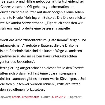
s Beratungs- und Hilfsangebot vorhält. Entscheidend sei
ls Ganzes zu sehen. Oft gehe es gleichermaßen um
 dürfen nicht die Mutter mit ihren Sorgen alleine sehen,
 nannte Nicole Mehring ein Beispiel. Die Diakonie leiste
nzte Alexandra Schwedtmann. „Eigentlich entlasten wir
führerin und forderte eine bessere finanzielle
Zimkeit das Arbeitslosenzentrum „Café Komm“ zeigen und
umfangreichen Angebote erläutern, die die Diakonie
orts am Bahnhofsplatz sind die kurzen Wege zu anderen
spielsweise zu der im selben Haus untergebrachten
gentur des Jobcenters“.
desregierung ausgerechnet an dieser Stelle den Rotstift
tten sich bislang auf fast keine Sparanstrengungen
lminister Laumann gibt es nennenswerte Kürzungen. „Und
die sich nur schwer wehren können“, kritisiert Stefan
 den Betroffenen fortzusetzen.
hlagwort:
Arbeit
,
Arbeitsmarkt
· Datum:
6.12.2019
·
Eingestellt