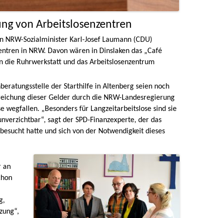
ung von Arbeitslosenzentren
von NRW-Sozialminister Karl-Josef Laumann (CDU)
zentren in NRW. Davon wären in Dinslaken das „Café
 die Ruhrwerkstatt und das Arbeitslosenzentrum
eratungsstelle der Starthilfe in Altenberg seien noch
Streichung dieser Gelder durch die NRW-Landesregierung
e wegfallen. „Besonders für Langzeitarbeitslose sind sie
nverzichtbar“, sagt der SPD-Finanzexperte, der das
sucht hatte und sich von der Notwendigkeit dieses
r an
chon
g,
tzung“,