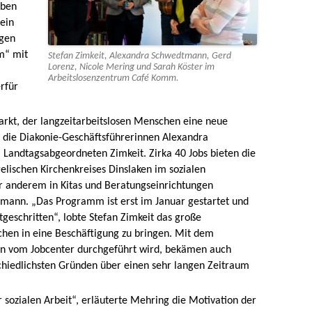
aben
 ein
ngen
m“ mit
Stefan Zimkeit, Alexandra Schwedtmann, Gerd
Lorenz, Nicole Mering und Sarah Köster im
Arbeitslosenzentrum Café Komm.
rfür
arkt, der langzeitarbeitslosen Menschen eine neue
n die Diakonie-Geschäftsführerinnen Alexandra
andtagsabgeordneten Zimkeit. Zirka 40 Jobs bieten die
lischen Kirchenkreises Dinslaken im sozialen
er anderem in Kitas und Beratungseinrichtungen
mann. „Das Programm ist erst im Januar gestartet und
rtgeschritten“, lobte Stefan Zimkeit das große
hen in eine Beschäftigung zu bringen. Mit dem
ken vom Jobcenter durchgeführt wird, bekämen auch
schiedlichsten Gründen über einen sehr langen Zeitraum
 sozialen Arbeit“, erläuterte Mehring die Motivation der