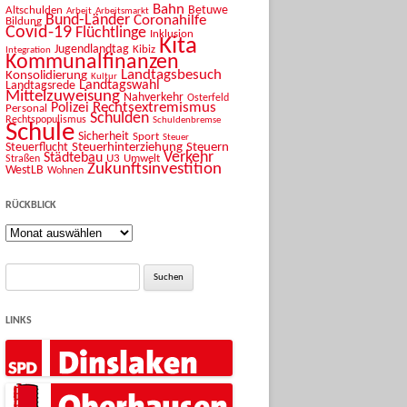
Bahn
Betuwe
Altschulden
Arbeit
Arbeitsmarkt
Bund-Länder
Coronahilfe
Bildung
Covid-19
Flüchtlinge
Inklusion
Kita
Jugendlandtag
Kibiz
Integration
Kommunalfinanzen
Landtagsbesuch
Konsolidierung
Kultur
Landtagswahl
Landtagsrede
Mittelzuweisung
Nahverkehr
Osterfeld
Rechtsextremismus
Polizei
Personal
Schulden
Rechtspopulismus
Schuldenbremse
Schule
Sicherheit
Sport
Steuer
Steuerhinterziehung
Steuern
Steuerflucht
Verkehr
Städtebau
U3
Umwelt
Straßen
Zukunftsinvestition
WestLB
Wohnen
RÜCKBLICK
Rückblick
Suche
nach:
LINKS