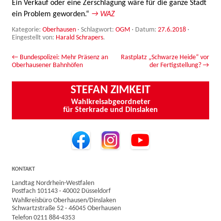
Ein Verkauf oder eine Zerschlagung wäre für die ganze Stadt
ein Problem geworden.“
→ WAZ
Kategorie:
Oberhausen
· Schlagwort:
OGM
· Datum:
27.6.2018
·
Eingestellt von:
Harald Schrapers
.
Beitrags-Navigation
←
Bundespolizei: Mehr Präsenz an
Rastplatz „Schwarze Heide“ vor
Oberhausener Bahnhöfen
der Fertigstellung?
→
STEFAN ZIMKEIT
Wahlkreisabgeordneter
für Sterkrade und Dinslaken
KONTAKT
Landtag Nordrhein-Westfalen
Postfach 101143 · 40002 Düsseldorf
Wahlkreisbüro Oberhausen/Dinslaken
Schwartzstraße 52 · 46045 Oberhausen
Telefon 0211 884-4353