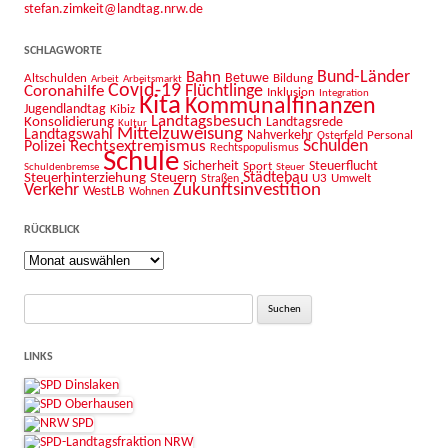
stefan.zimkeit@landtag.nrw.de
SCHLAGWORTE
Bahn
Bund-Länder
Betuwe
Altschulden
Bildung
Arbeit
Arbeitsmarkt
Covid-19
Flüchtlinge
Coronahilfe
Inklusion
Integration
Kita
Kommunalfinanzen
Jugendlandtag
Kibiz
Landtagsbesuch
Konsolidierung
Landtagsrede
Kultur
Mittelzuweisung
Landtagswahl
Nahverkehr
Personal
Osterfeld
Schulden
Rechtsextremismus
Polizei
Rechtspopulismus
Schule
Sicherheit
Sport
Steuerflucht
Schuldenbremse
Steuer
Städtebau
Steuerhinterziehung
Steuern
U3
Umwelt
Straßen
Zukunftsinvestition
Verkehr
WestLB
Wohnen
RÜCKBLICK
Rückblick
Suche
nach:
LINKS