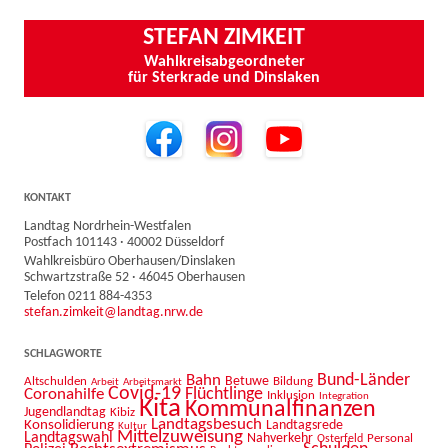
STEFAN ZIMKEIT
Wahlkreisabgeordneter
für Sterkrade und Dinslaken
KONTAKT
Landtag Nordrhein-Westfalen
Postfach 101143 · 40002 Düsseldorf
Wahlkreisbüro Oberhausen/Dinslaken
Schwartzstraße 52 · 46045 Oberhausen
Telefon 0211 884-4353
stefan.zimkeit@landtag.nrw.de
SCHLAGWORTE
Bahn
Bund-Länder
Betuwe
Altschulden
Bildung
Arbeit
Arbeitsmarkt
Covid-19
Flüchtlinge
Coronahilfe
Inklusion
Integration
Kita
Kommunalfinanzen
Jugendlandtag
Kibiz
Landtagsbesuch
Konsolidierung
Landtagsrede
Kultur
Mittelzuweisung
Landtagswahl
Nahverkehr
Personal
Osterfeld