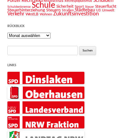
Schulden
Rechtsextremismus
Polizei
Rechtspopulismus
Schule
Sicherheit
Sport
Steuerflucht
Schuldenbremse
Steuer
Städtebau
Steuerhinterziehung
Steuern
U3
Umwelt
Straßen
Zukunftsinvestition
Verkehr
WestLB
Wohnen
RÜCKBLICK
Rückblick
Suche
nach:
LINKS