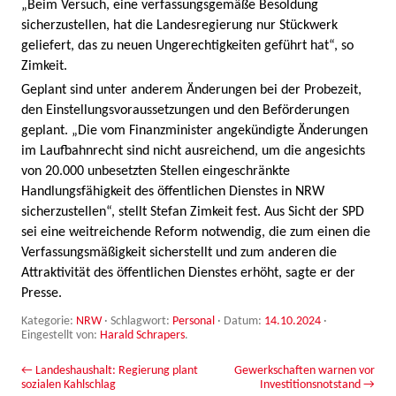
„Beim Versuch, eine verfassungsgemäße Besoldung
sicherzustellen, hat die Landesregierung nur Stückwerk
geliefert, das zu neuen Ungerechtigkeiten geführt hat“, so
Zimkeit.
Geplant sind unter anderem Änderungen bei der Probezeit,
den Einstellungsvoraussetzungen und den Beförderungen
geplant. „Die vom Finanzminister angekündigte Änderungen
im Laufbahnrecht sind nicht ausreichend, um die angesichts
von 20.000 unbesetzten Stellen eingeschränkte
Handlungsfähigkeit des öffentlichen Dienstes in NRW
sicherzustellen“, stellt Stefan Zimkeit fest. Aus Sicht der SPD
sei eine weitreichende Reform notwendig, die zum einen die
Verfassungsmäßigkeit sicherstellt und zum anderen die
Attraktivität des öffentlichen Dienstes erhöht, sagte er der
Presse.
Kategorie:
NRW
· Schlagwort:
Personal
· Datum:
14.10.2024
·
Eingestellt von:
Harald Schrapers
.
Beitrags-Navigation
←
Landeshaushalt: Regierung plant
Gewerkschaften warnen vor
sozialen Kahlschlag
Investitionsnotstand
→