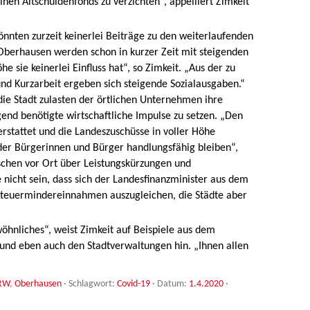
nen Altschuldenfonds zu verzichten“, appelliert Zimkeit
nnten zurzeit keinerlei Beiträge zu den weiterlaufenden
 Oberhausen werden schon in kurzer Zeit mit steigenden
 sie keinerlei Einfluss hat“, so Zimkeit. „Aus der zu
nd Kurzarbeit ergeben sich steigende Sozialausgaben.“
die Stadt zulasten der örtlichen Unternehmen ihre
gend benötigte wirtschaftliche Impulse zu setzen. „Den
stattet und die Landeszuschüsse in voller Höhe
 der Bürgerinnen und Bürger handlungsfähig bleiben“,
schen vor Ort über Leistungskürzungen und
 nicht sein, dass sich der Landesfinanzminister aus dem
teuermindereinnahmen auszugleichen, die Städte aber
öhnliches“, weist Zimkeit auf Beispiele aus dem
und eben auch den Stadtverwaltungen hin. „Ihnen allen
RW
,
Oberhausen
· Schlagwort:
Covid-19
· Datum:
1.4.2020
·