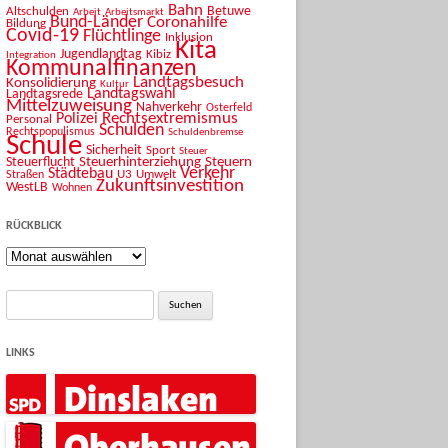
Bahn
Betuwe
Altschulden
Arbeit
Arbeitsmarkt
Bund-Länder
Coronahilfe
Bildung
Covid-19
Flüchtlinge
Inklusion
Kita
Jugendlandtag
Kibiz
Integration
Kommunalfinanzen
Landtagsbesuch
Konsolidierung
Kultur
Landtagswahl
Landtagsrede
Mittelzuweisung
Nahverkehr
Osterfeld
Rechtsextremismus
Polizei
Personal
Schulden
Rechtspopulismus
Schuldenbremse
Schule
Sicherheit
Sport
Steuer
Steuerhinterziehung
Steuern
Steuerflucht
Verkehr
Städtebau
U3
Umwelt
Straßen
Zukunftsinvestition
WestLB
Wohnen
RÜCKBLICK
Rückblick
Suche
nach:
LINKS