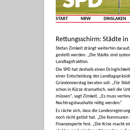
START
NRW
DINSLAKEN
Rettungsschirm: Städte in 
Stefan Zimkeit drängt weiterhin dara
gestellt werden. „Die Städte sind syste
Landtagsfraktion.
Die SPD hat deshalb einen Dringlichkei
einer Entscheidung des Landtagspräsid
Gründonnerstag beraten soll. „Für Städ
schon in Kürze dramatisch, weil die 
müssen“, sagt Zimkeit. „Es muss verhi
Nachtragshaushalte nötig werden.“
Es räche sich, dass die Landesregieru
noch nicht gelöst hat. „Die Kommunen s
Finanzexperte fest. „Die Krise macht ei