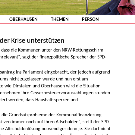
Zum Inhalt springen
OBERHAUSEN
THEMEN
PERSON
der Krise unterstützen
uf, dass die Kommunen unter den NRW-Rettungsschirm
mrelevant“, sagt der finanzpolitische Sprecher der SPD-
tsantrag ins Parlament eingebracht, der jedoch aufgrund
iums nicht zugelassen wurde und nun erst am
te wie Dinslaken und Oberhausen wird die Situation
Unternehmen ihre Gewerbesteuervorauszahlungen stunden
ndert werden, dass Haushaltssperren und
ng die Grundsatzprobleme der Kommunalfinanzierung
itzen immer noch auf ihren Altschulden“, stellt der SPD-
ne Altschuldenlösung notwendiger denn je. Sie darf nicht