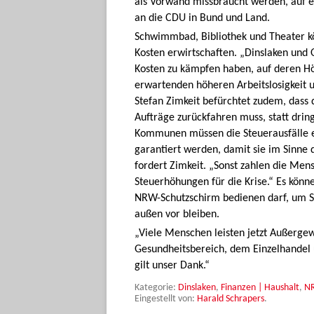
als Vorwand missbraucht werden, auf ei
an die CDU in Bund und Land.
Schwimmbad, Bibliothek und Theater kö
Kosten erwirtschaften. „Dinslaken und
Kosten zu kämpfen haben, auf deren Höhe
erwartenden höheren Arbeitslosigkeit u
Stefan Zimkeit befürchtet zudem, dass 
Aufträge zurückfahren muss, statt drin
Kommunen müssen die Steuerausfälle er
garantiert werden, damit sie im Sinne
fordert Zimkeit. „Sonst zahlen die Men
Steuerhöhungen für die Krise.“ Es könne
NRW-Schutzschirm bedienen darf, um S
außen vor bleiben.
„Viele Menschen leisten jetzt Außergew
Gesundheitsbereich, dem Einzelhandel 
gilt unser Dank.“
Kategorie:
Dinslaken
,
Finanzen | Haushalt
,
N
Eingestellt von:
Harald Schrapers
.