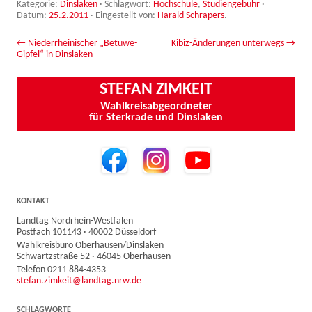
Kategorie:
Dinslaken
· Schlagwort:
Hochschule
,
Studiengebühr
·
Datum:
25.2.2011
·
Eingestellt von:
Harald Schrapers
.
Beitrags-Navigation
←
Niederrheinischer „Betuwe-
Kibiz-Änderungen unterwegs
→
Gipfel“ in Dinslaken
STEFAN ZIMKEIT
Wahlkreisabgeordneter
für Sterkrade und Dinslaken
KONTAKT
Landtag Nordrhein-Westfalen
Postfach 101143 · 40002 Düsseldorf
Wahlkreisbüro Oberhausen/Dinslaken
Schwartzstraße 52 · 46045 Oberhausen
Telefon 0211 884-4353
stefan.zimkeit@landtag.nrw.de
SCHLAGWORTE