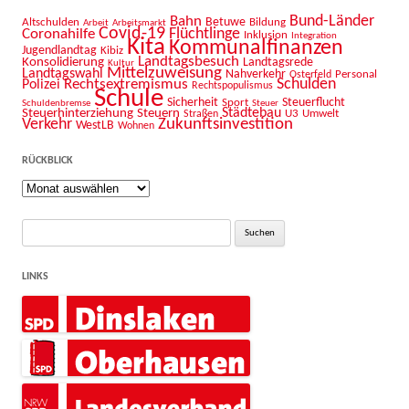
Bahn
Bund-Länder
Betuwe
Altschulden
Bildung
Arbeit
Arbeitsmarkt
Covid-19
Flüchtlinge
Coronahilfe
Inklusion
Integration
Kita
Kommunalfinanzen
Jugendlandtag
Kibiz
Landtagsbesuch
Konsolidierung
Landtagsrede
Kultur
Mittelzuweisung
Landtagswahl
Nahverkehr
Personal
Osterfeld
Schulden
Rechtsextremismus
Polizei
Rechtspopulismus
Schule
Sicherheit
Sport
Steuerflucht
Schuldenbremse
Steuer
Städtebau
Steuerhinterziehung
Steuern
U3
Umwelt
Straßen
Zukunftsinvestition
Verkehr
WestLB
Wohnen
RÜCKBLICK
Rückblick
Suche
nach:
LINKS