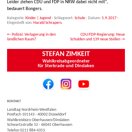
Leider ziehen CDU und FDP in NRW dabei nicht mit“,
bedauert Bongers.
Kategorie:
Kinder | Jugend
· Schlagwort:
Schule
· Datum:
5.9.2017
·
Eingestellt von:
Harald Schrapers
.
Beitrags-Navigation
←
Polizei: Verlagerung in den
CDU/FDP-Regierung: Neue
ländlichen Raum?
Schulden und 139 neue Stellen
→
STEFAN ZIMKEIT
Wahlkreisabgeordneter
für Sterkrade und Dinslaken
KONTAKT
Landtag Nordrhein-Westfalen
Postfach 101143 · 40002 Düsseldorf
Wahlkreisbüro Oberhausen/Dinslaken
Schwartzstraße 52 · 46045 Oberhausen
Telefon 0211 884-4353