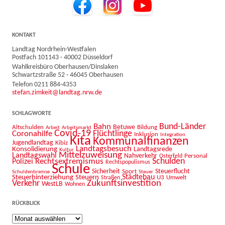
KONTAKT
Landtag Nordrhein-Westfalen
Postfach 101143 · 40002 Düsseldorf
Wahlkreisbüro Oberhausen/Dinslaken
Schwartzstraße 52 · 46045 Oberhausen
Telefon 0211 884-4353
stefan.zimkeit@landtag.nrw.de
SCHLAGWORTE
Bahn
Bund-Länder
Betuwe
Altschulden
Bildung
Arbeit
Arbeitsmarkt
Covid-19
Flüchtlinge
Coronahilfe
Inklusion
Integration
Kita
Kommunalfinanzen
Jugendlandtag
Kibiz
Landtagsbesuch
Konsolidierung
Landtagsrede
Kultur
Mittelzuweisung
Landtagswahl
Nahverkehr
Personal
Osterfeld
Schulden
Rechtsextremismus
Polizei
Rechtspopulismus
Schule
Sicherheit
Sport
Steuerflucht
Schuldenbremse
Steuer
Städtebau
Steuerhinterziehung
Steuern
U3
Umwelt
Straßen
Zukunftsinvestition
Verkehr
WestLB
Wohnen
RÜCKBLICK
Rückblick