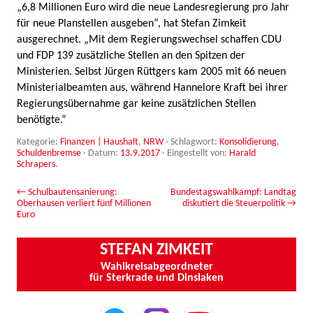
„6,8 Millionen Euro wird die neue Landesregierung pro Jahr
für neue Planstellen ausgeben“, hat Stefan Zimkeit
ausgerechnet. „Mit dem Regierungswechsel schaffen CDU
und FDP 139 zusätzliche Stellen an den Spitzen der
Ministerien. Selbst Jürgen Rüttgers kam 2005 mit 66 neuen
Ministerialbeamten aus, während Hannelore Kraft bei ihrer
Regierungsübernahme gar keine zusätzlichen Stellen
benötigte.“
Kategorie:
Finanzen | Haushalt
,
NRW
· Schlagwort:
Konsolidierung
,
Schuldenbremse
· Datum:
13.9.2017
·
Eingestellt von:
Harald
Schrapers
.
Beitrags-Navigation
←
Schulbautensanierung:
Bundestagswahlkampf: Landtag
Oberhausen verliert fünf Millionen
diskutiert die Steuerpolitik
→
Euro
STEFAN ZIMKEIT
Wahlkreisabgeordneter
für Sterkrade und Dinslaken