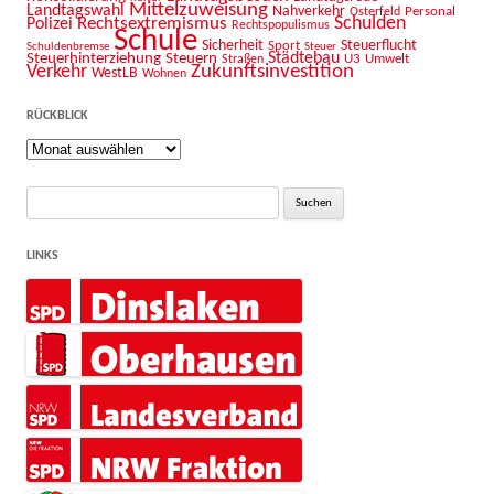
Mittelzuweisung
Landtagswahl
Nahverkehr
Personal
Osterfeld
Schulden
Rechtsextremismus
Polizei
Rechtspopulismus
Schule
Sicherheit
Sport
Steuerflucht
Schuldenbremse
Steuer
Städtebau
Steuerhinterziehung
Steuern
U3
Umwelt
Straßen
Zukunftsinvestition
Verkehr
WestLB
Wohnen
RÜCKBLICK
Rückblick
Suche
nach:
LINKS