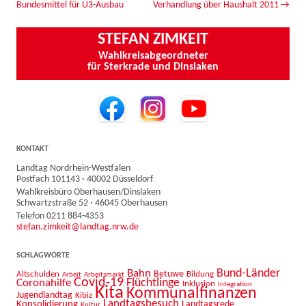
Bundesmittel für U3-Ausbau
Verhandlung über Haushalt 2011
→
STEFAN ZIMKEIT
Wahlkreisabgeordneter
für Sterkrade und Dinslaken
KONTAKT
Landtag Nordrhein-Westfalen
Postfach 101143 · 40002 Düsseldorf
Wahlkreisbüro Oberhausen/Dinslaken
Schwartzstraße 52 · 46045 Oberhausen
Telefon 0211 884-4353
stefan.zimkeit@landtag.nrw.de
SCHLAGWORTE
Bahn
Bund-Länder
Betuwe
Altschulden
Bildung
Arbeit
Arbeitsmarkt
Covid-19
Flüchtlinge
Coronahilfe
Inklusion
Integration
Kita
Kommunalfinanzen
Jugendlandtag
Kibiz
Landtagsbesuch
Konsolidierung
Landtagsrede
Kultur