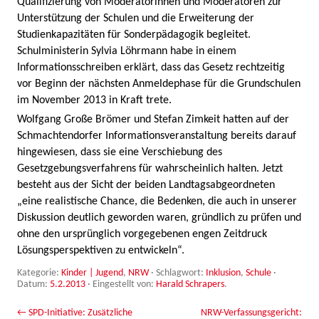
Qualifizierung von Moderatorinnen und Moderatoren zur
Unterstützung der Schulen und die Erweiterung der
Studienkapazitäten für Sonderpädagogik begleitet.
Schulministerin Sylvia Löhrmann habe in einem
Informationsschreiben erklärt, dass das Gesetz rechtzeitig
vor Beginn der nächsten Anmeldephase für die Grundschulen
im November 2013 in Kraft trete.
Wolfgang Große Brömer und Stefan Zimkeit hatten auf der
Schmachtendorfer Informationsveranstaltung bereits darauf
hingewiesen, dass sie eine Verschiebung des
Gesetzgebungsverfahrens für wahrscheinlich halten. Jetzt
besteht aus der Sicht der beiden Landtagsabgeordneten
„eine realistische Chance, die Bedenken, die auch in unserer
Diskussion deutlich geworden waren, gründlich zu prüfen und
ohne den ursprünglich vorgegebenen engen Zeitdruck
Lösungsperspektiven zu entwickeln“.
Kategorie:
Kinder | Jugend
,
NRW
· Schlagwort:
Inklusion
,
Schule
·
Datum:
5.2.2013
·
Eingestellt von:
Harald Schrapers
.
Beitrags-Navigation
←
SPD-Initiative: Zusätzliche
NRW-Verfassungsgericht: