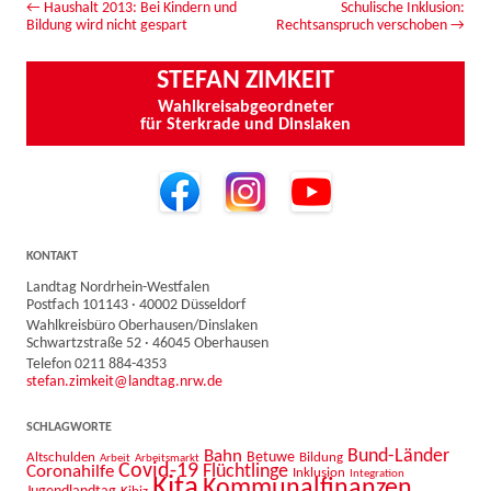
Beitrags-Navigation
←
Haushalt 2013: Bei Kindern und
Schulische Inklusion:
Bildung wird nicht gespart
Rechtsanspruch verschoben
→
STEFAN ZIMKEIT
Wahlkreisabgeordneter
für Sterkrade und Dinslaken
KONTAKT
Landtag Nordrhein-Westfalen
Postfach 101143 · 40002 Düsseldorf
Wahlkreisbüro Oberhausen/Dinslaken
Schwartzstraße 52 · 46045 Oberhausen
Telefon 0211 884-4353
stefan.zimkeit@landtag.nrw.de
SCHLAGWORTE
Bahn
Bund-Länder
Betuwe
Altschulden
Bildung
Arbeit
Arbeitsmarkt
Covid-19
Flüchtlinge
Coronahilfe
Inklusion
Integration
Kita
Kommunalfinanzen