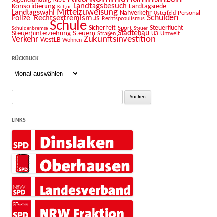
Jugendlandtag
Kibiz
Landtagsbesuch
Konsolidierung
Landtagsrede
Kultur
Mittelzuweisung
Landtagswahl
Nahverkehr
Personal
Osterfeld
Schulden
Rechtsextremismus
Polizei
Rechtspopulismus
Schule
Sicherheit
Sport
Steuerflucht
Schuldenbremse
Steuer
Städtebau
Steuerhinterziehung
Steuern
U3
Umwelt
Straßen
Zukunftsinvestition
Verkehr
WestLB
Wohnen
RÜCKBLICK
Rückblick
Suche
nach:
LINKS