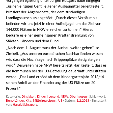
Vorgängerregierung unter Jürgen Rüttgers habe hingegen
„keinen einzigen Cent“ eigener Ausbaumittel bereitgestellt,
kritisiert der Abgeordnete, der dem zuständigen
Landtagsausschuss angehört. „Durch dieses Versäumnis
befinden wir uns jetzt in einer Aufholjagd, um das Ziel von
144.000 Plätzen in NRW erreichen zu können.“ Hierzu
bedürfe es einer gemeinsamen Kraftanstrengung von
Städten, Ländern und dem Bund.
„Nach dem 1. August muss der Ausbau weiter gehen“, so
Zimkeit. „Aus unseren europäischen Nachbarländen wissen
wir, dass die Nachfrage nach Krippenplätze stetig steigen
wird.“ Deswegen habe NRW bereits jetzt klar gestellt, dass es
die Kommunen bei der U3-Betreuung dauerhaft unterstützen
werde. „Das Land erhöht ab dem Kindergartenjahr 2013/14
seinen Anteil an der Finanzierung der U3-Plätze um 20
Prozent.“
Kategorie:
Dinslaken
,
Kinder | Jugend
,
NRW
,
Oberhausen
· Schlagwort:
Bund-Länder
,
Kita
,
Mittelzuweisung
,
U3
· Datum:
1.2.2013
·
Eingestellt
von:
Harald Schrapers
.