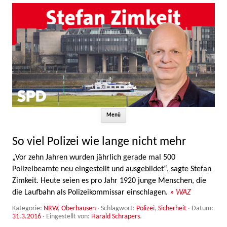
Zum Inhalt springen
Menü
So viel Polizei wie lange nicht mehr
„Vor zehn Jahren wurden jährlich gerade mal 500
Polizeibeamte neu eingestellt und ausgebildet“, sagte Stefan
Zimkeit. Heute seien es pro Jahr 1920 junge Menschen, die
die Laufbahn als Polizeikommissar einschlagen.
» WAZ
Kategorie:
NRW
,
Oberhausen
· Schlagwort:
Polizei
,
Sicherheit
· Datum:
31.3.2016
·
Eingestellt von:
Harald Schrapers
.