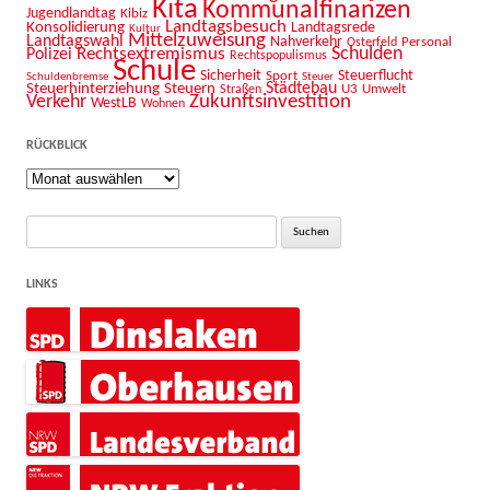
Kita
Kommunalfinanzen
Jugendlandtag
Kibiz
Landtagsbesuch
Konsolidierung
Landtagsrede
Kultur
Mittelzuweisung
Landtagswahl
Nahverkehr
Personal
Osterfeld
Schulden
Rechtsextremismus
Polizei
Rechtspopulismus
Schule
Sicherheit
Sport
Steuerflucht
Schuldenbremse
Steuer
Städtebau
Steuerhinterziehung
Steuern
U3
Umwelt
Straßen
Zukunftsinvestition
Verkehr
WestLB
Wohnen
RÜCKBLICK
Rückblick
Suche
nach:
LINKS