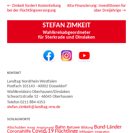
Beitrags-Navigation
←
Zimkeit fordert Kostenteilung
Kita-Finanzierung: Investitionen für
bei der Flüchtlingsversorgung
über Dreijährige
→
STEFAN ZIMKEIT
Wahlkreisabgeordneter
für Sterkrade und Dinslaken
KONTAKT
Landtag Nordrhein-Westfalen
Postfach 101143 · 40002 Düsseldorf
Wahlkreisbüro Oberhausen/Dinslaken
Schwartzstraße 52 · 46045 Oberhausen
Telefon 0211 884-4353
stefan.zimkeit@landtag.nrw.de
SCHLAGWORTE
Bahn
Bund-Länder
Betuwe
Altschulden
Bildung
Arbeit
Arbeitsmarkt
Covid-19
Flüchtlinge
Coronahilfe
Inklusion
Integration