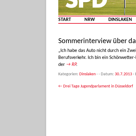
START
NRW
DINSLAKEN
Sommerinterview über da
„Ich habe das Auto nicht durch ein Zwe
Berufsverkehr. Ich bin ein Schönwetter
der
→ RP
.
Kategorien:
Dinslaken
· · Datum:
30.7.2013
·
Beitrags-Navigation
←
Drei Tage Jugendparlament in Düsseldorf