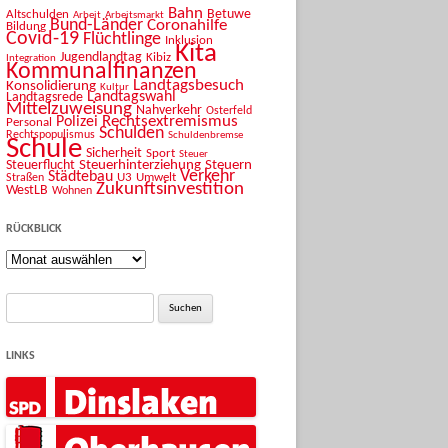
Bahn
Betuwe
Altschulden
Arbeit
Arbeitsmarkt
Bund-Länder
Coronahilfe
Bildung
Covid-19
Flüchtlinge
Inklusion
Kita
Jugendlandtag
Kibiz
Integration
Kommunalfinanzen
Landtagsbesuch
Konsolidierung
Kultur
Landtagswahl
Landtagsrede
Mittelzuweisung
Nahverkehr
Osterfeld
Rechtsextremismus
Polizei
Personal
Schulden
Rechtspopulismus
Schuldenbremse
Schule
Sicherheit
Sport
Steuer
Steuerhinterziehung
Steuern
Steuerflucht
Verkehr
Städtebau
U3
Umwelt
Straßen
Zukunftsinvestition
WestLB
Wohnen
RÜCKBLICK
Rückblick
Suche
nach:
LINKS