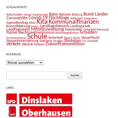
SCHLAGWORTE
Bahn
Bund-Länder
Betuwe
Altschulden
Bildung
Arbeit
Arbeitsmarkt
Covid-19
Flüchtlinge
Coronahilfe
Inklusion
Integration
Kita
Kommunalfinanzen
Jugendlandtag
Kibiz
Landtagsbesuch
Konsolidierung
Landtagsrede
Kultur
Mittelzuweisung
Landtagswahl
Nahverkehr
Personal
Osterfeld
Schulden
Rechtsextremismus
Polizei
Rechtspopulismus
Schule
Sicherheit
Sport
Steuerflucht
Schuldenbremse
Steuer
Städtebau
Steuerhinterziehung
Steuern
U3
Umwelt
Straßen
Zukunftsinvestition
Verkehr
WestLB
Wohnen
RÜCKBLICK
Rückblick
Suche
nach:
LINKS