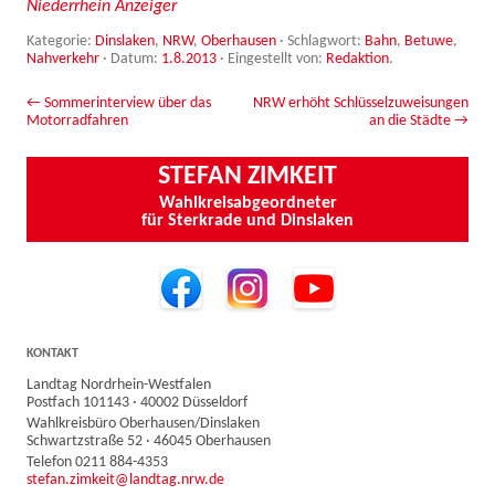
Niederrhein Anzeiger
Kategorie:
Dinslaken
,
NRW
,
Oberhausen
· Schlagwort:
Bahn
,
Betuwe
,
Nahverkehr
· Datum:
1.8.2013
·
Eingestellt von:
Redaktion
.
Beitrags-Navigation
←
Sommerinterview über das
NRW erhöht Schlüsselzuweisungen
Motorradfahren
an die Städte
→
STEFAN ZIMKEIT
Wahlkreisabgeordneter
für Sterkrade und Dinslaken
KONTAKT
Landtag Nordrhein-Westfalen
Postfach 101143 · 40002 Düsseldorf
Wahlkreisbüro Oberhausen/Dinslaken
Schwartzstraße 52 · 46045 Oberhausen
Telefon 0211 884-4353
stefan.zimkeit@landtag.nrw.de