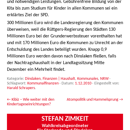
und notwendigen Leistungen. Gebührenfreie Bildung von der
Kita bis zum Studium für Kinder in allen Kommunen sei ein
erklärtes Ziel der SPD.
300 Millionen Euro wird die Landesregierung den Kommunen
überweisen, weil die Rüttgers-Regierung den Städten 130
Millionen Euro bei der Grunderwerbssteuer vorenthalten hat
und mit 170 Millionen Euro die Kommunen zu Unrecht an der
Entschuldung des Landes beteiligt wurden. Knapp 0,9
Millionen Euro werden davon nach Dinslaken fließen, falls
der Nachtragshaushalt in der Landtagssitzung Mitte
Dezember ein Mehrheit findet.
Kategorie:
Dinslaken
,
Finanzen | Haushalt
,
Kommunales
,
NRW
·
Schlagwort:
Kommunalfinanzen
· Datum:
1.12.2010
·
Eingestellt von:
Harald Schrapers
.
Beitrags-Navigation
←
Kibiz – Wie weiter mit den
Atompolitik und Hammelsprung
→
Kindertageseinrichtungen?
STEFAN ZIMKEIT
Wahlkreisabgeordneter