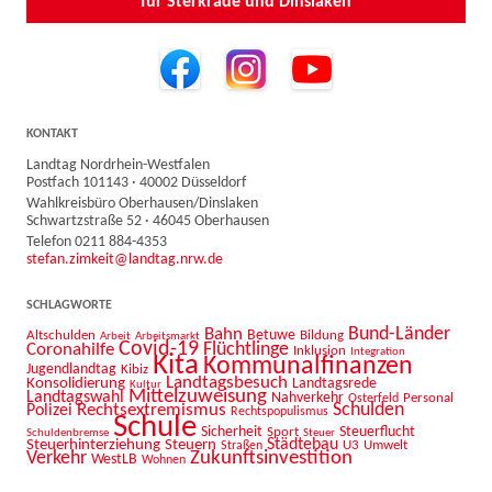
für Sterkrade und Dinslaken
KONTAKT
Landtag Nordrhein-Westfalen
Postfach 101143 · 40002 Düsseldorf
Wahlkreisbüro Oberhausen/Dinslaken
Schwartzstraße 52 · 46045 Oberhausen
Telefon 0211 884-4353
stefan.zimkeit@landtag.nrw.de
SCHLAGWORTE
Bahn
Bund-Länder
Betuwe
Altschulden
Bildung
Arbeit
Arbeitsmarkt
Covid-19
Flüchtlinge
Coronahilfe
Inklusion
Integration
Kita
Kommunalfinanzen
Jugendlandtag
Kibiz
Landtagsbesuch
Konsolidierung
Landtagsrede
Kultur
Mittelzuweisung
Landtagswahl
Nahverkehr
Personal
Osterfeld
Schulden
Rechtsextremismus
Polizei
Rechtspopulismus
Schule
Sicherheit
Sport
Steuerflucht
Schuldenbremse
Steuer
Städtebau
Steuerhinterziehung
Steuern
U3
Umwelt
Straßen
Zukunftsinvestition
Verkehr
WestLB
Wohnen