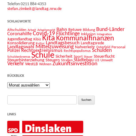
Telefon 0211 884-4353
stefan.zimkeit@landtag.nrw.de
SCHLAGWORTE
Bahn
Bund-Länder
Betuwe
Altschulden
Bildung
Arbeit
Arbeitsmarkt
Covid-19
Flüchtlinge
Coronahilfe
Inklusion
Integration
Kita
Kommunalfinanzen
Jugendlandtag
Kibiz
Landtagsbesuch
Konsolidierung
Landtagsrede
Kultur
Mittelzuweisung
Landtagswahl
Nahverkehr
Personal
Osterfeld
Schulden
Rechtsextremismus
Polizei
Rechtspopulismus
Schule
Sicherheit
Sport
Steuerflucht
Schuldenbremse
Steuer
Städtebau
Steuerhinterziehung
Steuern
U3
Umwelt
Straßen
Zukunftsinvestition
Verkehr
WestLB
Wohnen
RÜCKBLICK
Rückblick
Suche
nach:
LINKS