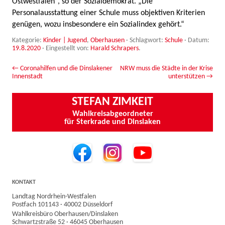
Ostwestfalen“, so der Sozialdemokrat. „Die
Personalausstattung einer Schule muss objektiven Kriterien
genügen, wozu insbesondere ein Sozialindex gehört.“
Kategorie:
Kinder | Jugend
,
Oberhausen
· Schlagwort:
Schule
· Datum:
19.8.2020
·
Eingestellt von:
Harald Schrapers
.
Beitrags-Navigation
←
Coronahilfen und die Dinslakener
NRW muss die Städte in der Krise
Innenstadt
unterstützen
→
STEFAN ZIMKEIT
Wahlkreisabgeordneter
für Sterkrade und Dinslaken
KONTAKT
Landtag Nordrhein-Westfalen
Postfach 101143 · 40002 Düsseldorf
Wahlkreisbüro Oberhausen/Dinslaken
Schwartzstraße 52 · 46045 Oberhausen