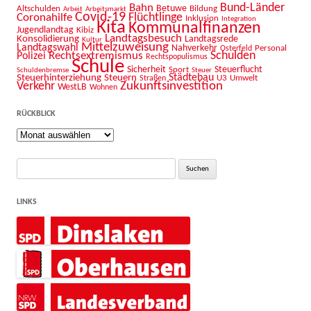
Bahn
Bund-Länder
Betuwe
Altschulden
Bildung
Arbeit
Arbeitsmarkt
Covid-19
Flüchtlinge
Coronahilfe
Inklusion
Integration
Kita
Kommunalfinanzen
Jugendlandtag
Kibiz
Landtagsbesuch
Konsolidierung
Landtagsrede
Kultur
Mittelzuweisung
Landtagswahl
Nahverkehr
Personal
Osterfeld
Schulden
Rechtsextremismus
Polizei
Rechtspopulismus
Schule
Sicherheit
Sport
Steuerflucht
Schuldenbremse
Steuer
Städtebau
Steuerhinterziehung
Steuern
U3
Umwelt
Straßen
Zukunftsinvestition
Verkehr
WestLB
Wohnen
RÜCKBLICK
Rückblick
Suche
nach:
LINKS