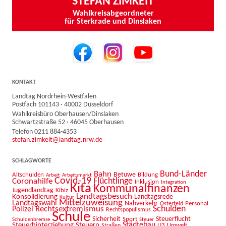
STEFAN ZIMKEIT
Wahlkreisabgeordneter
für Sterkrade und Dinslaken
KONTAKT
Landtag Nordrhein-Westfalen
Postfach 101143 · 40002 Düsseldorf
Wahlkreisbüro Oberhausen/Dinslaken
Schwartzstraße 52 · 46045 Oberhausen
Telefon 0211 884-4353
stefan.zimkeit@landtag.nrw.de
SCHLAGWORTE
Bahn
Bund-Länder
Betuwe
Altschulden
Bildung
Arbeit
Arbeitsmarkt
Covid-19
Flüchtlinge
Coronahilfe
Inklusion
Integration
Kita
Kommunalfinanzen
Jugendlandtag
Kibiz
Landtagsbesuch
Konsolidierung
Landtagsrede
Kultur
Mittelzuweisung
Landtagswahl
Nahverkehr
Personal
Osterfeld
Schulden
Rechtsextremismus
Polizei
Rechtspopulismus
Schule
Sicherheit
Sport
Steuerflucht
Schuldenbremse
Steuer
Städtebau
Steuerhinterziehung
Steuern
U3
Umwelt
Straßen