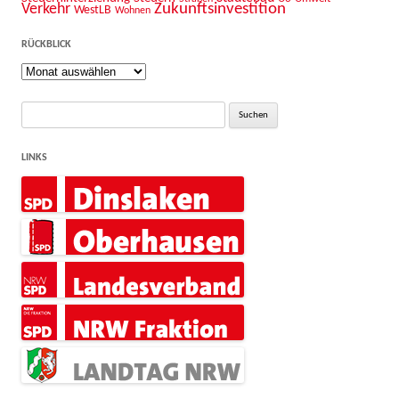
Zukunftsinvestition
Verkehr
WestLB
Wohnen
RÜCKBLICK
Rückblick
Suche
nach:
LINKS