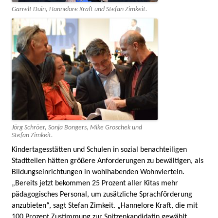
Garrelt Duin, Hannelore Kraft und Stefan Zimkeit.
Jörg Schröer, Sonja Bongers, Mike Groschek und
Stefan Zimkeit.
Kindertagesstätten und Schulen in sozial benachteiligen
Stadtteilen hätten größere Anforderungen zu bewältigen, als
Bildungseinrichtungen in wohlhabenden Wohnvierteln.
„Bereits jetzt bekommen 25 Prozent aller Kitas mehr
pädagogisches Personal, um zusätzliche Sprachförderung
anzubieten“, sagt Stefan Zimkeit. „Hannelore Kraft, die mit
100 Prozent Zustimmung zur Spitzenkandidatin gewählt