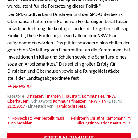
wurde, steht für die Fortsetzung dieser Politik.“
Der SPD-Stadtverband Dinslaken und der SPD-Unterbezirk
Oberhausen hätten eine Reihe von Forderungen beschlossen,
in welche Richtung die künftige Landespolitik gehen soll, sagt
Zimkeit. „Diese Forderungen sind alle in den NRW-Plan
aufgenommen worden. Das gilt insbesondere hinsichtlich der
gerechten Verteilung von Finanzmittel an die Kommunen, bei
Investitionen in Kitas und Schulen sowie die Schaffung eines
sozialen Arbeitsmarktes.“ Das sei ein großer Erfolg für
Dinslaken und Oberhausen sowie alle Ruhrgebietsstädte,
stellt der Landtagsabgeordnete fest.
→ NRWSPD
Kategorie:
Dinslaken
,
Finanzen | Haushalt
,
Kommunales
,
NRW
,
Oberhausen
· Schlagwort:
Kommunalfinanzen
,
NRW-Plan
· Datum:
21.2.2017
·
Eingestellt von:
Harald Schrapers
.
Beitrags-Navigation
←
Konnexität: Wer bestellt muss
Ministerin Christina Kampmann im
auch bezahlen
Bildungsinnovationszentrum
→