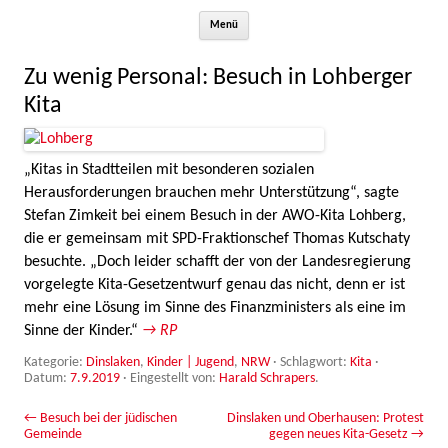
Zum Inhalt springen
Menü
Zu wenig Personal: Besuch in Lohberger
Kita
„Kitas in Stadtteilen mit besonderen sozialen
Herausforderungen brauchen mehr Unterstützung“, sagte
Stefan Zimkeit bei einem Besuch in der AWO-Kita Lohberg,
die er gemeinsam mit SPD-Fraktionschef Thomas Kutschaty
besuchte. „Doch leider schafft der von der Landesregierung
vorgelegte Kita-Gesetzentwurf genau das nicht, denn er ist
mehr eine Lösung im Sinne des Finanzministers als eine im
Sinne der Kinder.“
→ RP
Kategorie:
Dinslaken
,
Kinder | Jugend
,
NRW
· Schlagwort:
Kita
·
Datum:
7.9.2019
·
Eingestellt von:
Harald Schrapers
.
Beitrags-Navigation
←
Besuch bei der jüdischen
Dinslaken und Oberhausen: Protest
Gemeinde
gegen neues Kita-Gesetz
→