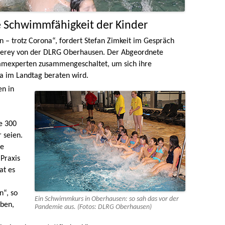
 Schwimmfähigkeit der Kinder
– trotz Corona“, fordert Stefan Zimkeit im Gespräch
herey von der DLRG Oberhausen. Der Abgeordnete
immexperten zusammengeschaltet, um sich ihre
a im Landtag beraten wird.
en in
ie 300
 seien.
de
Praxis
at es
“, so
Ein Schwimmkurs in Oberhausen: so sah das vor der
aben,
Pandemie aus. (Fotos: DLRG Oberhausen)