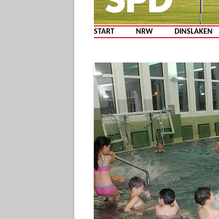
START
NRW
DINSLAKEN