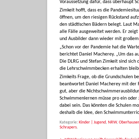
Voraussetzung dafür, dass überhaupt S
Zimkeit hofft, dass es die Pandemiesit
öffnen, um den riesigen Rückstand aufz
den städtischen Bädern belegt. Laut M
alle Fälle ausgeweitet werden. Er zeigt
und Ausbilder dann wieder mit großem 
„Schon vor der Pandemie hat die Wart
berichtet Daniel Macherey. „Um das au
Die DLRG und Stefan Zimkeit sind sich 
die Lehrschwimmbecken erhalten bleib
Zimkeits Frage, ob die Grundschulen b
beantwortet Daniel Macherey mit der 
gut, aber die Nichtschwimmerausbildung
Schwimmenlernen müsse pro ein oder zw
dabei sein. Das könnten die Schulen mo
deshalb die Idee, den Schwimmunterric
Kategorie:
Kinder | Jugend
,
NRW
,
Oberhause
Schrapers
.