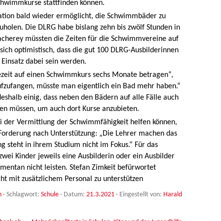
chwimmkurse stattfinden können.
uation bald wieder ermöglicht, die Schwimmbäder zu
uholen. Die DLRG habe bislang zehn bis zwölf Stunden in
acherey müssten die Zeiten für die Schwimmvereine auf
 sich optimistisch, dass die gut 100 DLRG-Ausbilderinnen
Einsatz dabei sein werden.
ezeit auf einen Schwimmkurs sechs Monate betragen“,
fzufangen, müsste man eigentlich ein Bad mehr haben.“
deshalb einig, dass neben den Bädern auf alle Fälle auch
en müssen, um auch dort Kurse anzubieten.
ei der Vermittlung der Schwimmfähigkeit helfen können,
Forderung nach Unterstützung: „Die Lehrer machen das
 steht in ihrem Studium nicht im Fokus.“ Für das
ei Kinder jeweils eine Ausbilderin oder ein Ausbilder
mentan nicht leisten. Stefan Zimkeit befürwortet
ht mit zusätzlichem Personal zu unterstützen
n
· Schlagwort:
Schule
· Datum:
21.3.2021
·
Eingestellt von:
Harald