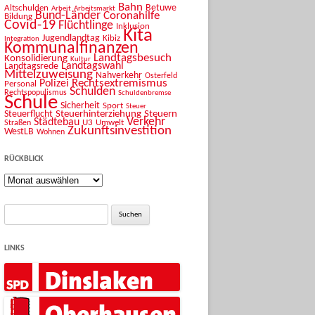
Bahn
Betuwe
Altschulden
Arbeit
Arbeitsmarkt
Bund-Länder
Coronahilfe
Bildung
Covid-19
Flüchtlinge
Inklusion
Kita
Jugendlandtag
Kibiz
Integration
Kommunalfinanzen
Landtagsbesuch
Konsolidierung
Kultur
Landtagswahl
Landtagsrede
Mittelzuweisung
Nahverkehr
Osterfeld
Rechtsextremismus
Polizei
Personal
Schulden
Rechtspopulismus
Schuldenbremse
Schule
Sicherheit
Sport
Steuer
Steuerhinterziehung
Steuern
Steuerflucht
Verkehr
Städtebau
U3
Umwelt
Straßen
Zukunftsinvestition
WestLB
Wohnen
RÜCKBLICK
Rückblick
Suche
nach:
LINKS