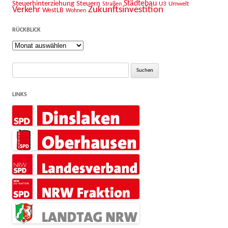
Städtebau
Steuerhinterziehung
Steuern
U3
Umwelt
Straßen
Zukunftsinvestition
Verkehr
WestLB
Wohnen
RÜCKBLICK
Rückblick
Suche
nach:
LINKS