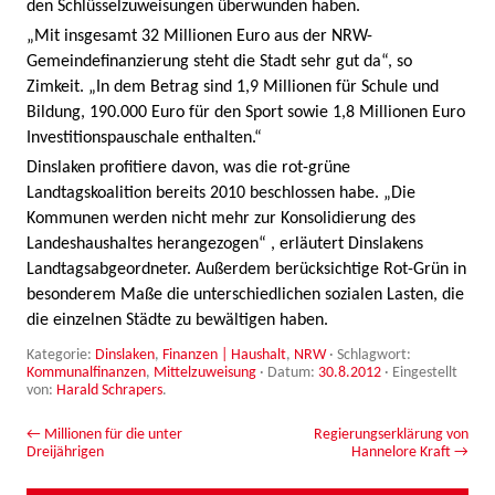
den Schlüsselzuweisungen überwunden haben.
„Mit insgesamt 32 Millionen Euro aus der NRW-
Gemeindefinanzierung steht die Stadt sehr gut da“, so
Zimkeit. „In dem Betrag sind 1,9 Millionen für Schule und
Bildung, 190.000 Euro für den Sport sowie 1,8 Millionen Euro
Investitionspauschale enthalten.“
Dinslaken profitiere davon, was die rot-grüne
Landtagskoalition bereits 2010 beschlossen habe. „Die
Kommunen werden nicht mehr zur Konsolidierung des
Landeshaushaltes herangezogen“ , erläutert Dinslakens
Landtagsabgeordneter. Außerdem berücksichtige Rot-Grün in
besonderem Maße die unterschiedlichen sozialen Lasten, die
die einzelnen Städte zu bewältigen haben.
Kategorie:
Dinslaken
,
Finanzen | Haushalt
,
NRW
· Schlagwort:
Kommunalfinanzen
,
Mittelzuweisung
· Datum:
30.8.2012
·
Eingestellt
von:
Harald Schrapers
.
Beitrags-Navigation
←
Millionen für die unter
Regierungserklärung von
Dreijährigen
Hannelore Kraft
→