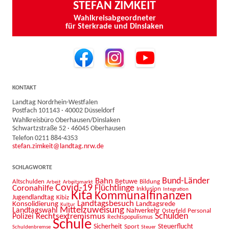
STEFAN ZIMKEIT
Wahlkreisabgeordneter
für Sterkrade und Dinslaken
KONTAKT
Landtag Nordrhein-Westfalen
Postfach 101143 · 40002 Düsseldorf
Wahlkreisbüro Oberhausen/Dinslaken
Schwartzstraße 52 · 46045 Oberhausen
Telefon 0211 884-4353
stefan.zimkeit@landtag.nrw.de
SCHLAGWORTE
Bahn
Bund-Länder
Betuwe
Altschulden
Bildung
Arbeit
Arbeitsmarkt
Covid-19
Flüchtlinge
Coronahilfe
Inklusion
Integration
Kita
Kommunalfinanzen
Jugendlandtag
Kibiz
Landtagsbesuch
Konsolidierung
Landtagsrede
Kultur
Mittelzuweisung
Landtagswahl
Nahverkehr
Personal
Osterfeld
Schulden
Rechtsextremismus
Polizei
Rechtspopulismus
Schule
Sicherheit
Sport
Steuerflucht
Schuldenbremse
Steuer