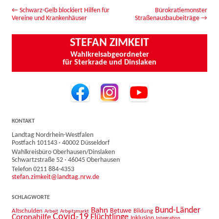
Beitrags-Navigation
←
Schwarz-Gelb blockiert Hilfen für
Bürokratiemonster
Vereine und Krankenhäuser
Straßenausbaubeiträge
→
STEFAN ZIMKEIT
Wahlkreisabgeordneter
für Sterkrade und Dinslaken
KONTAKT
Landtag Nordrhein-Westfalen
Postfach 101143 · 40002 Düsseldorf
Wahlkreisbüro Oberhausen/Dinslaken
Schwartzstraße 52 · 46045 Oberhausen
Telefon 0211 884-4353
stefan.zimkeit@landtag.nrw.de
SCHLAGWORTE
Bahn
Bund-Länder
Betuwe
Altschulden
Bildung
Arbeit
Arbeitsmarkt
Covid-19
Flüchtlinge
Coronahilfe
Inklusion
Integration