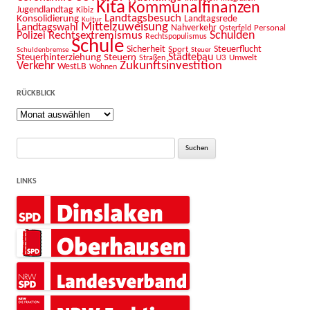
Kita
Kommunalfinanzen
Jugendlandtag
Kibiz
Landtagsbesuch
Konsolidierung
Landtagsrede
Kultur
Mittelzuweisung
Landtagswahl
Nahverkehr
Personal
Osterfeld
Schulden
Rechtsextremismus
Polizei
Rechtspopulismus
Schule
Sicherheit
Sport
Steuerflucht
Schuldenbremse
Steuer
Städtebau
Steuerhinterziehung
Steuern
U3
Umwelt
Straßen
Zukunftsinvestition
Verkehr
WestLB
Wohnen
RÜCKBLICK
Rückblick
Suche
nach:
LINKS