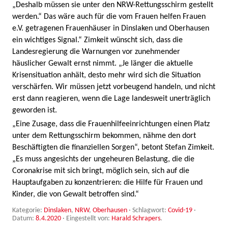
„Deshalb müssen sie unter den NRW-Rettungsschirm gestellt
werden.“ Das wäre auch für die vom Frauen helfen Frauen
e.V. getragenen Frauenhäuser in Dinslaken und Oberhausen
ein wichtiges Signal.“ Zimkeit wünscht sich, dass die
Landesregierung die Warnungen vor zunehmender
häuslicher Gewalt ernst nimmt. „Je länger die aktuelle
Krisensituation anhält, desto mehr wird sich die Situation
verschärfen. Wir müssen jetzt vorbeugend handeln, und nicht
erst dann reagieren, wenn die Lage landesweit unerträglich
geworden ist.
„Eine Zusage, dass die Frauenhilfeeinrichtungen einen Platz
unter dem Rettungsschirm bekommen, nähme den dort
Beschäftigten die finanziellen Sorgen“, betont Stefan Zimkeit.
„Es muss angesichts der ungeheuren Belastung, die die
Coronakrise mit sich bringt, möglich sein, sich auf die
Hauptaufgaben zu konzentrieren: die Hilfe für Frauen und
Kinder, die von Gewalt betroffen sind.“
Kategorie:
Dinslaken
,
NRW
,
Oberhausen
· Schlagwort:
Covid-19
·
Datum:
8.4.2020
·
Eingestellt von:
Harald Schrapers
.