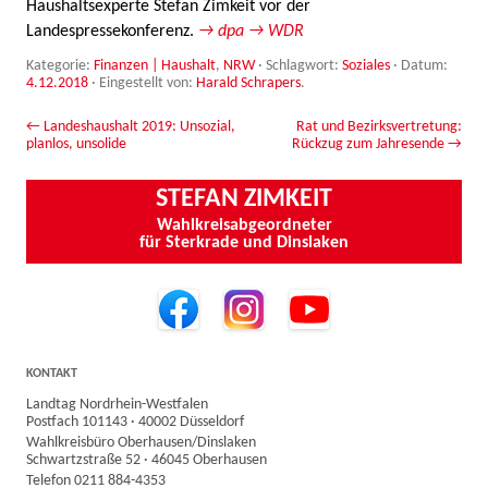
Haushaltsexperte Stefan Zimkeit vor der
Landespressekonferenz.
→ dpa
→ WDR
Kategorie:
Finanzen | Haushalt
,
NRW
· Schlagwort:
Soziales
· Datum:
4.12.2018
·
Eingestellt von:
Harald Schrapers
.
Beitrags-Navigation
←
Landeshaushalt 2019: Unsozial,
Rat und Bezirksvertretung:
planlos, unsolide
Rückzug zum Jahresende
→
STEFAN ZIMKEIT
Wahlkreisabgeordneter
für Sterkrade und Dinslaken
KONTAKT
Landtag Nordrhein-Westfalen
Postfach 101143 · 40002 Düsseldorf
Wahlkreisbüro Oberhausen/Dinslaken
Schwartzstraße 52 · 46045 Oberhausen
Telefon 0211 884-4353