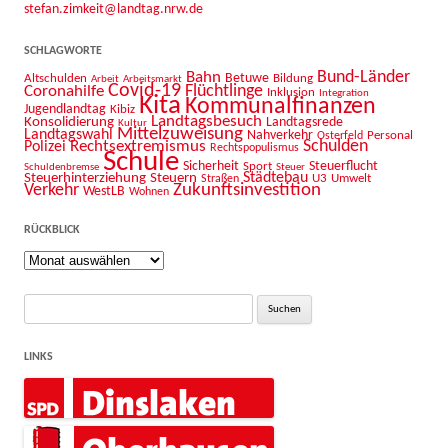
stefan.zimkeit@landtag.nrw.de
SCHLAGWORTE
Bahn
Bund-Länder
Betuwe
Altschulden
Bildung
Arbeit
Arbeitsmarkt
Covid-19
Flüchtlinge
Coronahilfe
Inklusion
Integration
Kita
Kommunalfinanzen
Jugendlandtag
Kibiz
Landtagsbesuch
Konsolidierung
Landtagsrede
Kultur
Mittelzuweisung
Landtagswahl
Nahverkehr
Personal
Osterfeld
Schulden
Rechtsextremismus
Polizei
Rechtspopulismus
Schule
Sicherheit
Sport
Steuerflucht
Schuldenbremse
Steuer
Städtebau
Steuerhinterziehung
Steuern
U3
Umwelt
Straßen
Zukunftsinvestition
Verkehr
WestLB
Wohnen
RÜCKBLICK
Rückblick
Suche
nach:
LINKS