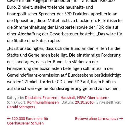
sowie für die Folgejahre bedeuten, für Dinslaken 930.000
Euro. Zimkeit, stellvertretende haushalts- und
finanzpolitischer Sprecher der SPD-Fraktion, appellierte an
die Opposition, diese Mittel nicht zu blockieren. Er kritisierte
die Stimmenthaltung der Linkspartei sowie der FDP, die auf
einer Abschaffung der Gewerbesteuer besteht. „Das wäre für
die Städte eine Katastrophe.“
„Es ist unabdingbar, dass sich der Bund an den Hilfen für die
Städte und Gemeinden beteiligt. Die einstimmige Forderung
des Landtages, dass der Bund sich stärker an der
Finanzierung der Soziallasten beteiligen soll, muss in der
Gemeindefinanzkommission auf Bundesebene berücksichtigt
werden.“ Zimkeit forderte CDU und FDP auf, ihren Einfluss
auf die schwarz-gelbe Bundesregierung geltend zu machen.
Kategorie:
Dinslaken
,
Finanzen | Haushalt
,
NRW
,
Oberhausen
·
Schlagwort:
Kommunalfinanzen
· Datum:
29.10.2010
·
Eingestellt von:
Harald Schrapers
.
Beitrags-Navigation
←
320.000 Euro mehr für
Betuwe ohne Lärmschutz?
→
Oberhausener Schulen