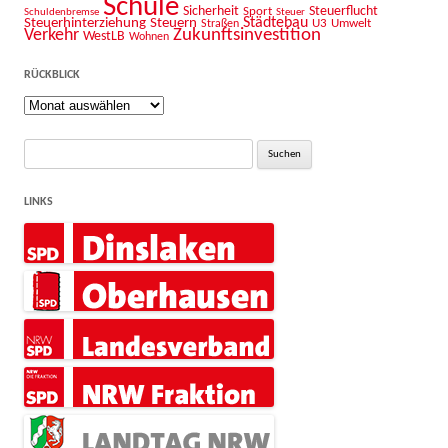
Schule
Sicherheit
Sport
Steuerflucht
Schuldenbremse
Steuer
Städtebau
Steuerhinterziehung
Steuern
U3
Umwelt
Straßen
Zukunftsinvestition
Verkehr
WestLB
Wohnen
RÜCKBLICK
Rückblick
Suche
nach:
LINKS