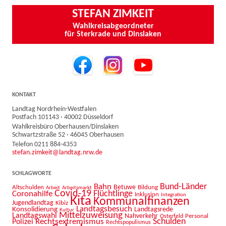
STEFAN ZIMKEIT
Wahlkreisabgeordneter
für Sterkrade und Dinslaken
KONTAKT
Landtag Nordrhein-Westfalen
Postfach 101143 · 40002 Düsseldorf
Wahlkreisbüro Oberhausen/Dinslaken
Schwartzstraße 52 · 46045 Oberhausen
Telefon 0211 884-4353
stefan.zimkeit@landtag.nrw.de
SCHLAGWORTE
Bahn
Bund-Länder
Betuwe
Altschulden
Bildung
Arbeit
Arbeitsmarkt
Covid-19
Flüchtlinge
Coronahilfe
Inklusion
Integration
Kita
Kommunalfinanzen
Jugendlandtag
Kibiz
Landtagsbesuch
Konsolidierung
Landtagsrede
Kultur
Mittelzuweisung
Landtagswahl
Nahverkehr
Personal
Osterfeld
Schulden
Rechtsextremismus
Polizei
Rechtspopulismus