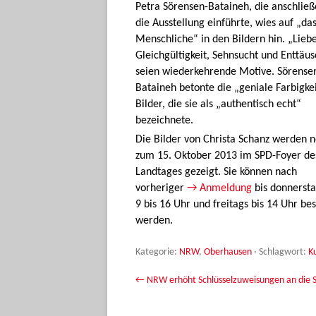
Petra Sörensen-Bataineh, die anschließ
die Ausstellung einführte, wies auf „da
Menschliche“ in den Bildern hin. „Liebe
Gleichgültigkeit, Sehnsucht und Enttäu
seien wiederkehrende Motive. Sörense
Bataineh betonte die „geniale Farbigke
Bilder, die sie als „authentisch echt“
bezeichnete.
Die Bilder von Christa Schanz werden n
zum 15. Oktober 2013 im SPD-Foyer de
Landtages gezeigt. Sie können nach
vorheriger
→ Anmeldung
bis donnersta
9 bis 16 Uhr und freitags bis 14 Uhr bes
werden.
Kategorie:
NRW
,
Oberhausen
· Schlagwort:
K
Beitrags-Navigation
←
NRW erhöht Schlüsselzuweisungen an die 