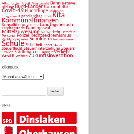
Bahn
Betuwe
Altschulden
Arbeit
Arbeitsmarkt
Bund-Länder
Coronahilfe
Bildung
Covid-19
Flüchtlinge
Inklusion
Kita
Jugendlandtag
Kibiz
Integration
Kommunalfinanzen
Landtagsbesuch
Konsolidierung
Kultur
Landtagswahl
Landtagsrede
Mittelzuweisung
Nahverkehr
Osterfeld
Rechtsextremismus
Polizei
Personal
Schulden
Rechtspopulismus
Schuldenbremse
Schule
Sicherheit
Sport
Steuer
Steuerhinterziehung
Steuern
Steuerflucht
Verkehr
Städtebau
U3
Umwelt
Straßen
Zukunftsinvestition
WestLB
Wohnen
RÜCKBLICK
Rückblick
Suche
nach:
LINKS