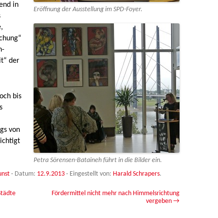
end in
Eröffnung der Ausstellung im SPD-Foyer.
s
,
schung“
n-
it“ der
och bis
s
gs von
ichtigt
Petra Sörensen-Bataineh führt in die Bilder ein.
unst
· Datum:
12.9.2013
·
Eingestellt von:
Harald Schrapers
.
Städte
Fördermittel nicht mehr nach Himmelsrichtung
vergeben
→