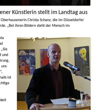
ner Künstlerin stellt im Landtag aus
r Oberhausenerin Christa Schanz, die im Düsseldorfer
rde. „Bei ihren Bildern steht der Mensch im
sta
nd
 „Sie
t und
örung,
e uns
“,
alb ist
chtige
mkeit