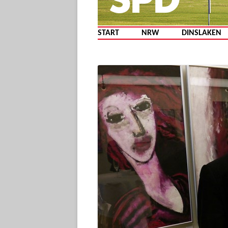
START
NRW
DINSLAKEN