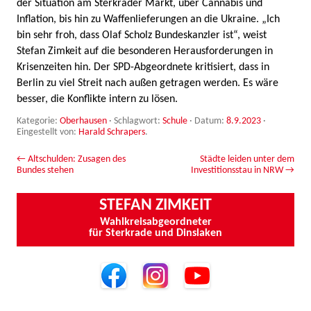
der Situation am Sterkrader Markt, über Cannabis und
Inflation, bis hin zu Waffenlieferungen an die Ukraine. „Ich
bin sehr froh, dass Olaf Scholz Bundeskanzler ist“, weist
Stefan Zimkeit auf die besonderen Herausforderungen in
Krisenzeiten hin. Der SPD-Abgeordnete kritisiert, dass in
Berlin zu viel Streit nach außen getragen werden. Es wäre
besser, die Konflikte intern zu lösen.
Kategorie:
Oberhausen
· Schlagwort:
Schule
· Datum:
8.9.2023
·
Eingestellt von:
Harald Schrapers
.
Beitrags-Navigation
←
Altschulden: Zusagen des
Städte leiden unter dem
Bundes stehen
Investitionsstau in NRW
→
STEFAN ZIMKEIT
Wahlkreisabgeordneter
für Sterkrade und Dinslaken