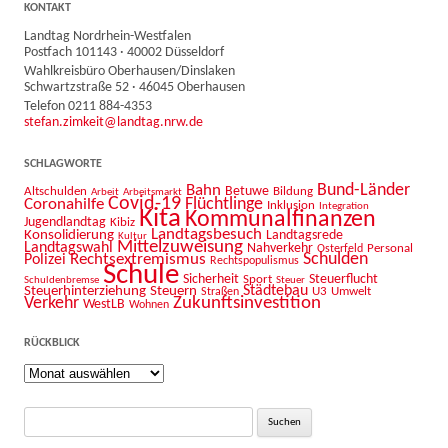
KONTAKT
Landtag Nordrhein-Westfalen
Postfach 101143 · 40002 Düsseldorf
Wahlkreisbüro Oberhausen/Dinslaken
Schwartzstraße 52 · 46045 Oberhausen
Telefon 0211 884-4353
stefan.zimkeit@landtag.nrw.de
SCHLAGWORTE
Bahn
Bund-Länder
Betuwe
Altschulden
Bildung
Arbeit
Arbeitsmarkt
Covid-19
Flüchtlinge
Coronahilfe
Inklusion
Integration
Kita
Kommunalfinanzen
Jugendlandtag
Kibiz
Landtagsbesuch
Konsolidierung
Landtagsrede
Kultur
Mittelzuweisung
Landtagswahl
Nahverkehr
Personal
Osterfeld
Schulden
Rechtsextremismus
Polizei
Rechtspopulismus
Schule
Sicherheit
Sport
Steuerflucht
Schuldenbremse
Steuer
Städtebau
Steuerhinterziehung
Steuern
U3
Umwelt
Straßen
Zukunftsinvestition
Verkehr
WestLB
Wohnen
RÜCKBLICK
Rückblick
Suche
nach: