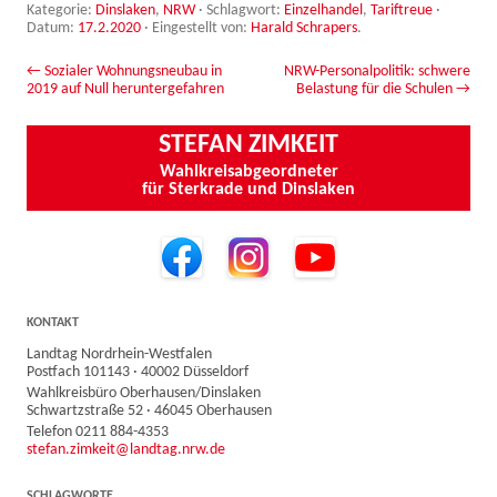
Kategorie:
Dinslaken
,
NRW
· Schlagwort:
Einzelhandel
,
Tariftreue
·
Datum:
17.2.2020
·
Eingestellt von:
Harald Schrapers
.
Beitrags-Navigation
←
Sozialer Wohnungsneubau in
NRW-Personalpolitik: schwere
2019 auf Null heruntergefahren
Belastung für die Schulen
→
STEFAN ZIMKEIT
Wahlkreisabgeordneter
für Sterkrade und Dinslaken
KONTAKT
Landtag Nordrhein-Westfalen
Postfach 101143 · 40002 Düsseldorf
Wahlkreisbüro Oberhausen/Dinslaken
Schwartzstraße 52 · 46045 Oberhausen
Telefon 0211 884-4353
stefan.zimkeit@landtag.nrw.de
SCHLAGWORTE