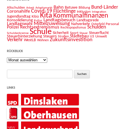
Bahn
Bund-Länder
Betuwe
Altschulden
Bildung
Arbeit
Arbeitsmarkt
Covid-19
Flüchtlinge
Coronahilfe
Inklusion
Integration
Kita
Kommunalfinanzen
Jugendlandtag
Kibiz
Landtagsbesuch
Konsolidierung
Landtagsrede
Kultur
Mittelzuweisung
Landtagswahl
Nahverkehr
Personal
Osterfeld
Schulden
Rechtsextremismus
Polizei
Rechtspopulismus
Schule
Sicherheit
Sport
Steuerflucht
Schuldenbremse
Steuer
Städtebau
Steuerhinterziehung
Steuern
U3
Umwelt
Straßen
Zukunftsinvestition
Verkehr
WestLB
Wohnen
RÜCKBLICK
Rückblick
Suche
nach:
LINKS