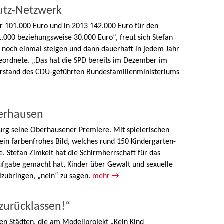
utz-Netzwerk
r 101.000 Euro und in 2013 142.000 Euro für den
1.000 beziehungsweise 30.000 Euro“, freut sich Stefan
g noch einmal steigen und dann dauerhaft in jedem Jahr
geordnete. „Das hat die SPD bereits im Dezember im
rstand des CDU-geführten Bundesfamilienministeriums
berhausen
burg seine Oberhausener Premiere. Mit spielerischen
 ein farbenfrohes Bild, welches rund 150 Kindergarten-
. Stefan Zimkeit hat die Schirmherrschaft für das
ufgabe gemacht hat, Kinder über Gewalt und sexuelle
izubringen, „nein“ zu sagen.
mehr →
zurücklassen!“
en Städten, die am Modellprojekt „Kein Kind