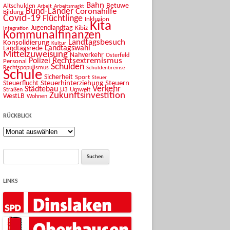
Bahn
Betuwe
Altschulden
Arbeit
Arbeitsmarkt
Bund-Länder
Coronahilfe
Bildung
Covid-19
Flüchtlinge
Inklusion
Kita
Jugendlandtag
Kibiz
Integration
Kommunalfinanzen
Landtagsbesuch
Konsolidierung
Kultur
Landtagswahl
Landtagsrede
Mittelzuweisung
Nahverkehr
Osterfeld
Rechtsextremismus
Polizei
Personal
Schulden
Rechtspopulismus
Schuldenbremse
Schule
Sicherheit
Sport
Steuer
Steuerhinterziehung
Steuern
Steuerflucht
Verkehr
Städtebau
U3
Umwelt
Straßen
Zukunftsinvestition
WestLB
Wohnen
RÜCKBLICK
Rückblick
Suche
nach:
LINKS