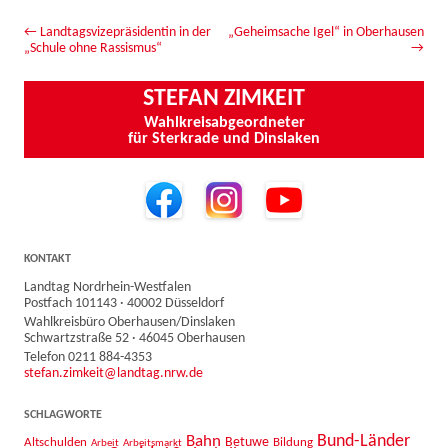
Beitrags-Navigation
←
Landtagsvizepräsidentin in der
„Geheimsache Igel“ in Oberhausen
„Schule ohne Rassismus“
→
STEFAN ZIMKEIT
Wahlkreisabgeordneter
für Sterkrade und Dinslaken
KONTAKT
Landtag Nordrhein-Westfalen
Postfach 101143 · 40002 Düsseldorf
Wahlkreisbüro Oberhausen/Dinslaken
Schwartzstraße 52 · 46045 Oberhausen
Telefon 0211 884-4353
stefan.zimkeit@landtag.nrw.de
SCHLAGWORTE
Bahn
Bund-Länder
Betuwe
Altschulden
Bildung
Arbeit
Arbeitsmarkt