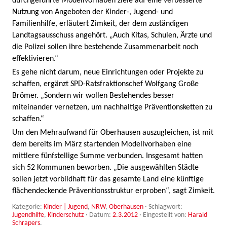
durchgeführte Modellvorhaben ziele auf eine verbesserte
Nutzung von Angeboten der Kinder-, Jugend- und
Familienhilfe, erläutert Zimkeit, der dem zuständigen
Landtagsausschuss angehört. „Auch Kitas, Schulen, Ärzte und
die Polizei sollen ihre bestehende Zusammenarbeit noch
effektivieren.“
Es gehe nicht darum, neue Einrichtungen oder Projekte zu
schaffen, ergänzt SPD-Ratsfraktionschef Wolfgang Große
Brömer. „Sondern wir wollen Bestehendes besser
miteinander vernetzen, um nachhaltige Präventionsketten zu
schaffen.“
Um den Mehraufwand für Oberhausen auszugleichen, ist mit
dem bereits im März startenden Modellvorhaben eine
mittlere fünfstellige Summe verbunden. Insgesamt hatten
sich 52 Kommunen beworben. „Die ausgewählten Städte
sollen jetzt vorbildhaft für das gesamte Land eine künftige
flächendeckende Präventionsstruktur erproben“, sagt Zimkeit.
Kategorie:
Kinder | Jugend
,
NRW
,
Oberhausen
· Schlagwort:
Jugendhilfe
,
Kinderschutz
· Datum:
2.3.2012
·
Eingestellt von:
Harald
Schrapers
.