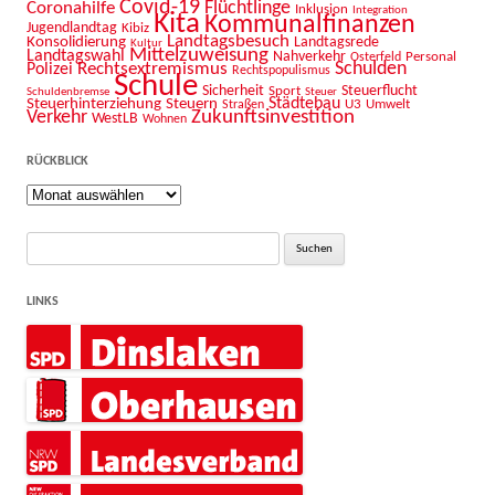
Covid-19
Flüchtlinge
Coronahilfe
Inklusion
Integration
Kita
Kommunalfinanzen
Jugendlandtag
Kibiz
Landtagsbesuch
Konsolidierung
Landtagsrede
Kultur
Mittelzuweisung
Landtagswahl
Nahverkehr
Personal
Osterfeld
Schulden
Rechtsextremismus
Polizei
Rechtspopulismus
Schule
Sicherheit
Sport
Steuerflucht
Schuldenbremse
Steuer
Städtebau
Steuerhinterziehung
Steuern
U3
Umwelt
Straßen
Zukunftsinvestition
Verkehr
WestLB
Wohnen
RÜCKBLICK
Rückblick
Suche
nach:
LINKS