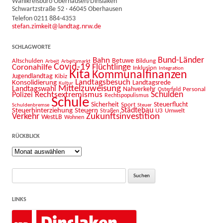
Wahlkreisbüro Oberhausen/Dinslaken
Schwartzstraße 52 · 46045 Oberhausen
Telefon 0211 884-4353
stefan.zimkeit@landtag.nrw.de
SCHLAGWORTE
Bahn
Bund-Länder
Betuwe
Altschulden
Bildung
Arbeit
Arbeitsmarkt
Covid-19
Flüchtlinge
Coronahilfe
Inklusion
Integration
Kita
Kommunalfinanzen
Jugendlandtag
Kibiz
Landtagsbesuch
Konsolidierung
Landtagsrede
Kultur
Mittelzuweisung
Landtagswahl
Nahverkehr
Personal
Osterfeld
Schulden
Rechtsextremismus
Polizei
Rechtspopulismus
Schule
Sicherheit
Sport
Steuerflucht
Schuldenbremse
Steuer
Städtebau
Steuerhinterziehung
Steuern
U3
Umwelt
Straßen
Zukunftsinvestition
Verkehr
WestLB
Wohnen
RÜCKBLICK
Rückblick
Suche
nach:
LINKS