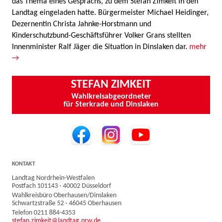
das Thema eines Gesprächs, zu dem Stefan Zimkeit in den
Landtag eingeladen hatte. Bürgermeister Michael Heidinger,
Dezernentin Christa Jahnke-Horstmann und
Kinderschutzbund-Geschäftsführer Volker Grans stellten
Innenminister Ralf Jäger die Situation in Dinslaken dar.
mehr
→
STEFAN ZIMKEIT
Wahlkreisabgeordneter
für Sterkrade und Dinslaken
KONTAKT
Landtag Nordrhein-Westfalen
Postfach 101143 · 40002 Düsseldorf
Wahlkreisbüro Oberhausen/Dinslaken
Schwartzstraße 52 · 46045 Oberhausen
Telefon 0211 884-4353
stefan.zimkeit@landtag.nrw.de