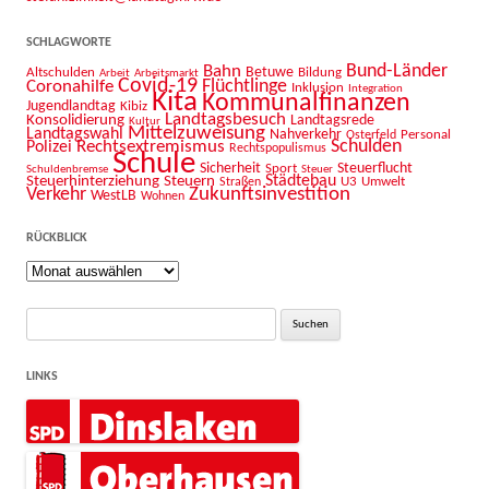
SCHLAGWORTE
Bahn
Bund-Länder
Betuwe
Altschulden
Bildung
Arbeit
Arbeitsmarkt
Covid-19
Flüchtlinge
Coronahilfe
Inklusion
Integration
Kita
Kommunalfinanzen
Jugendlandtag
Kibiz
Landtagsbesuch
Konsolidierung
Landtagsrede
Kultur
Mittelzuweisung
Landtagswahl
Nahverkehr
Personal
Osterfeld
Schulden
Rechtsextremismus
Polizei
Rechtspopulismus
Schule
Sicherheit
Sport
Steuerflucht
Schuldenbremse
Steuer
Städtebau
Steuerhinterziehung
Steuern
U3
Umwelt
Straßen
Zukunftsinvestition
Verkehr
WestLB
Wohnen
RÜCKBLICK
Rückblick
Suche
nach:
LINKS