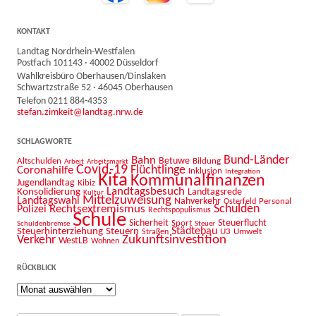
KONTAKT
Landtag Nordrhein-Westfalen
Postfach 101143 · 40002 Düsseldorf
Wahlkreisbüro Oberhausen/Dinslaken
Schwartzstraße 52 · 46045 Oberhausen
Telefon 0211 884-4353
stefan.zimkeit@landtag.nrw.de
SCHLAGWORTE
Bahn
Bund-Länder
Betuwe
Altschulden
Bildung
Arbeit
Arbeitsmarkt
Covid-19
Flüchtlinge
Coronahilfe
Inklusion
Integration
Kita
Kommunalfinanzen
Jugendlandtag
Kibiz
Landtagsbesuch
Konsolidierung
Landtagsrede
Kultur
Mittelzuweisung
Landtagswahl
Nahverkehr
Personal
Osterfeld
Schulden
Rechtsextremismus
Polizei
Rechtspopulismus
Schule
Sicherheit
Sport
Steuerflucht
Schuldenbremse
Steuer
Städtebau
Steuerhinterziehung
Steuern
U3
Umwelt
Straßen
Zukunftsinvestition
Verkehr
WestLB
Wohnen
RÜCKBLICK
Rückblick