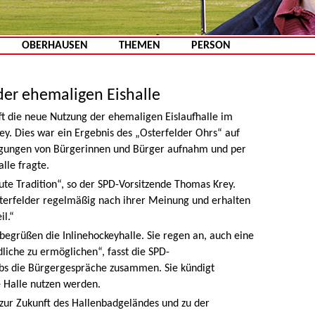
Zum Inhalt springen
OBERHAUSEN
THEMEN
PERSON
r ehemaligen Eishalle
ft die neue Nutzung der ehemaligen Eislaufhalle im
key. Dies war ein Ergebnis des „Osterfelder Ohrs“ auf
egungen von Bürgerinnen und Bürger aufnahm und per
lle fragte.
gute Tradition“, so der SPD-Vorsitzende Thomas Krey.
Osterfelder regelmäßig nach ihrer Meinung und erhalten
il.“
begrüßen die Inlinehockeyhalle. Sie regen an, auch eine
liche zu ermöglichen“, fasst die SPD-
cobs die Bürgergespräche zusammen. Sie kündigt
e Halle nutzen werden.
 zur Zukunft des Hallenbadgeländes und zu der