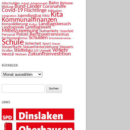
Bahn
Betuwe
Altschulden
Arbeit
Arbeitsmarkt
Bund-Länder
Coronahilfe
Bildung
Covid-19
Flüchtlinge
Inklusion
Kita
Jugendlandtag
Kibiz
Integration
Kommunalfinanzen
Landtagsbesuch
Konsolidierung
Kultur
Landtagswahl
Landtagsrede
Mittelzuweisung
Nahverkehr
Osterfeld
Rechtsextremismus
Polizei
Personal
Schulden
Rechtspopulismus
Schuldenbremse
Schule
Sicherheit
Sport
Steuer
Steuerhinterziehung
Steuern
Steuerflucht
Verkehr
Städtebau
U3
Umwelt
Straßen
Zukunftsinvestition
WestLB
Wohnen
RÜCKBLICK
Rückblick
Suche
nach:
LINKS