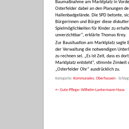
Baumaßnahme am Marktplatz in Vorderg
Osterfelder dabei an den Planungen de
Hallenbadgelände. Die SPD betonte, sic
Bürgerinnen und Bürger diese diskutie
Spielmöglichkeiten für Kinder zu erhalt
unverzichtbar“, erklärte Thomas Krey.
Zur Bausituation am Marktplatz sagte 
der Verwaltung die notwendigen Unter
zu rechnen sei. „Es ist Zeit, dass es do
Marktplatz entsteht“, stimmte Zimkeit
„Osterfelder Ohr“ ausdrücklich zu.
Kategorie:
Kommunales
,
Oberhausen
· Schla
Beitrags-Navigation
←
Gute Pflege: Wilhelm-Lantermann-Haus